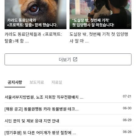
,
카라도 동료단체들과 <프로젝트:
도살장 밖, 첫번째 기적 첫 입양행
탈출>에 함 ...
사 잘 마 ...
더보기
launch
공지사항
보도자료
자료실
별
,
는
으
[KARA 함께봄] <이별 산책> 특별
[논평] 개식용은 종식되는데, 개농
파리알과 구더기에 뒤덮인 아기고
카라 팜생츄어리 동물들 모두 건강
극악무도 생명 유린 자행한 서울대
[20만 서명운동 참여요청] 기형적
[논평] 늑구의 생포는 끝이 아니다.
뱃속의 새끼들을 모두 잃고 아픔에
[후기] 동국대 초청, 피터 싱어
개농장의 개들을 살리고 싶으신가
[구조] 앞다리가 절단 된 채 군부대
아기 돼지는 도살된 어미 돼지의 혈
해부용 동물사체 판매업체 축산물
보호소에 동물을 유기하는 것도 똑
[동물권행동 카라] 경기 성남시 수
[안내] 청도공영사업공사 폐지 및
교통사고로 다리 골절과 요도가 파
[동물권행동 카라] 분당 반려묘 학
07-21
서울서부지방법원, 노조 지회장 직무전환배치 ...
상영회 ...
장에 의존 ...
양이
하도록!
수의대 이 ...
인 반려동 ...
뽀롱이 ...
거리를 떠 ...
(Peter ...
요?
를 돌아 ...
액 가공품 ...
위생관리법 ...
같은 범죄입 ...
정구 고양 ...
소싸움대회 ...
열된 채 구 ...
대 의혹 ...
06-30
[채용 공고] 동물권행동 카라 동물병원 테크...
06-29
시민 문의 및 제보 응대 지연 안내
06-26
[정기후원] 또 다른 어미개가 평생 철창에 ...