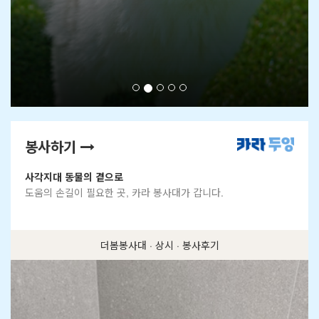
봉사하기
사각지대 동물의 곁으로
도움의 손길이 필요한 곳, 카라 봉사대가 갑니다.
더봄봉사대 · 상시 · 봉사후기
더봄센터 · 상시 · 돌봄봉사
비행 · 상시 · 이동봉사