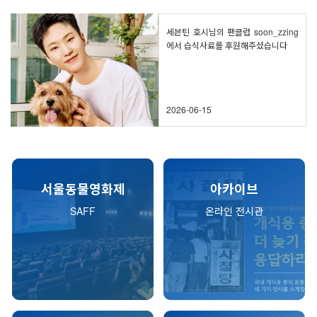
프
세븐틴 호시님의 팬클럽 soon_zzing
에서 습식사료를 후원해주셨습니다
2026-06-15
서울동물영화제
아카이브
SAFF
온라인 전시관