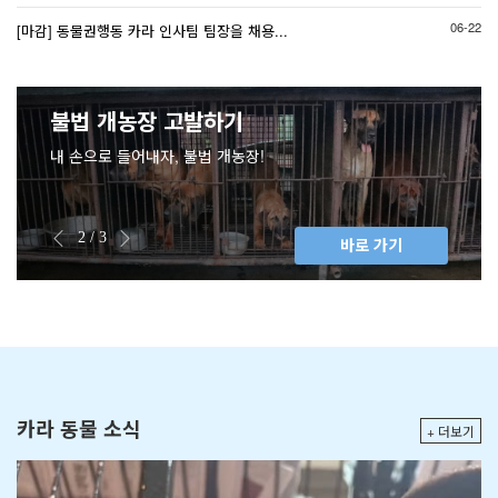
06-22
[마감] 동물권행동 카라 인사팀 팀장을 채용...
쿠팡, 옥션, 위메프, G마켓 내 해부
성
[교육후기] 다시 행복해진 동물들에
이들의 세상을 열어주시겠어요?
마을동물복지사업- 노끈이 목에 감
아무도 모르게 사라져간 1,134만
최대규모 불법 번식업자 2인 실형
청도 소싸움경기장 폐지하고 동물
먹지 못해 비틀비틀 찾아오던 '삼식
카라 동물권 학습지도안 배포 및 가
누가 학대 받는 개농장 개들을 지켰
책임있고 올바른 길고양이 돌봄- 모
노르웨이, 빠르게 자라는 닭 “프랑
4월 24일은 세계 실험동물의 날입
달봉이네 보호소 환경개선 봉사 후
[동물권행동 카라] 고양이 밥자리
국민들이 반대한다! 소싸움 전면 폐
교통사고로 골절 된 채 구조 요청을
국민 10명 중 9명, "동물은 물건이
한
용 동 ...
게 희망을 ...
긴 채 돌아 ...
생명
선고받고 ...
학대·혈세 낭 ...
이'
이드북 신 ...
습니까
두를 위해 ...
켄치킨” ...
니다
기- 카라 ...
훼손은 동 ...
지하라! ...
하던 ' ...
아니 ...
대한민국 번식장 폐쇄 캠페인: 루시 프로젝트
불법 개농장 고발하기
고기 아닌 생명으로!
20만명 서명 캠페인
내 손으로 들어내자, 불법 개농장!
배터리 케이지와 스톨 추방을 위한 서명하기
2 / 3
2 / 3
2 / 3
바로 가기
바로 가기
바로 가기
카라 동물 소식
+ 더보기