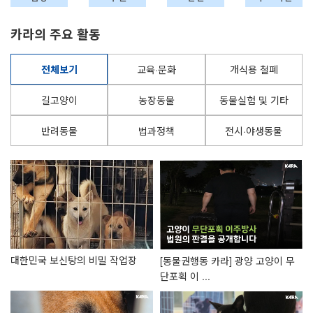
카라의 주요 활동
전체보기
교육·문화
개식용 철폐
길고양이
농장동물
동물실험 및 기타
반려동물
법과정책
전시·야생동물
는
대한민국 보신탕의 비밀 작업장
[동물권행동 카라] 광양 고양이 무
단포획 이 ...