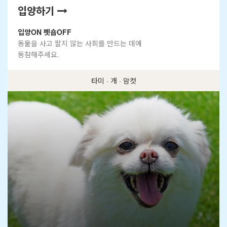
입양하기
입양ON 펫숍OFF
동물을 사고 팔지 않는 사회를 만드는 데에
동참해주세요.
차차 · 고양이 · 암컷
썸머 · 개 · 암컷
타미 · 개 · 암컷
고운 · 개 · 수컷
찬스 · 개 · 수컷