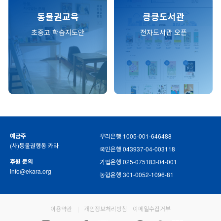
동물권교육
킁킁도서관
초중고 학습지도안
전자도서관 오픈
예금주
우리은행 1005-001-646488
(사)동물권행동 카라
국민은행 043937-04-003118
후원 문의
기업은행 025-075183-04-001
info@ekara.org
농협은행 301-0052-1096-81
이용약관
|
개인정보처리방침
이메일수집거부