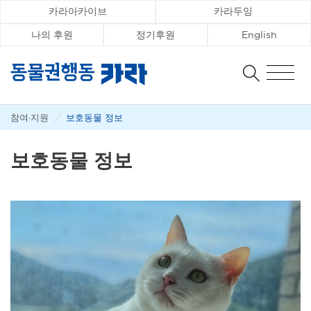
카라아카이브
카라두잉
나의 후원
정기후원
English
참여·지원
/
보호동물 정보
보호동물 정보