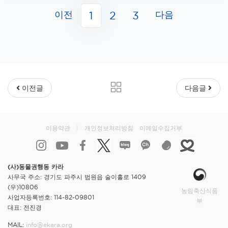
이전
다음
1
2
3
이전글
다음글
이용약관
|
개인정보처리방침
이메일수집거부
(사)동물권행동 카라
사무국 주소: 경기도 파주시 법원읍 술이홀로 1409
(우)10806
농림축산식품
사업자등록번호: 114-82-09801
부
대표: 전진경
MAIL:
info@ekara.org