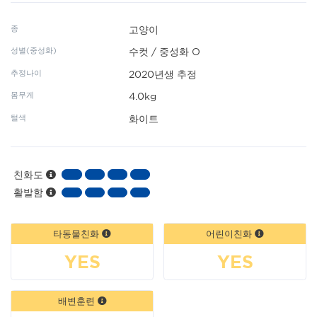
종
고양이
성별(중성화)
수컷 / 중성화 O
추정나이
2020년생 추정
몸무게
4.0kg
털색
화이트
친화도
활발함
타동물친화
어린이친화
YES
YES
배변훈련