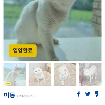
미동
C2023082301