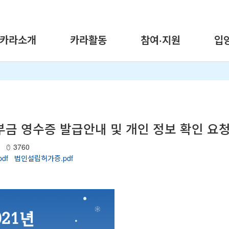
카라소개
카라활동
참여·지원
입
 기부금 영수증 발급안내 및 개인 정보 확인 요
3760
df
법인설립허가증.pdf