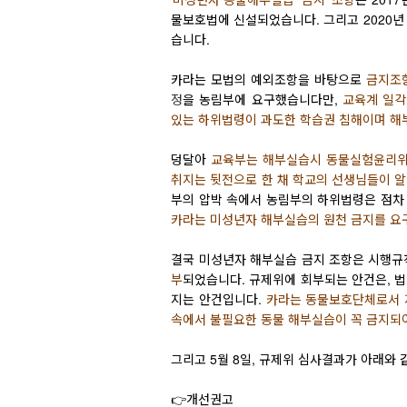
물보호법에 신설되었습니다. 그리고 2020년
습니다.
카라는 모법의 예외조항을 바탕으로
금지조
정
을 농림부에 요구했습니다만,
교육계 일각
있는 하위법령이 과도한 학습권 침해이며 해
덩달아
교육부
는 해부실습시 동물실험윤
리
위
취지는 뒷전으로 한 채 학교의 선생님들이 
부의 압박 속에서 농림부의 하위법령은 점
카라는 미성년자 해부실습의 원천 금지를 요
결국 미성년자 해부실습 금지 조항은 시행규
부
되었습니다. 규제위에 회부되는 안건은, 
지는 안건입니다.
카라는 동물보호단체로서 지
속에서 불필요한 동물 해부실습이 꼭 금지되
그리고 5월 8일, 규제위 심사결과가 아래와
👉개선권고