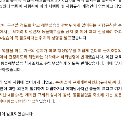
 3월에 법령이 시행됨에 따라 시행령 및 시행규칙 개정안이 입법예고 되었
항이 무색할 정도로 학
교 해부실습을 광범위하게 열어두는 시행규칙안
수
에서는 오히려 미성년자 동물해부실습 금지 및 이에 따라 신설되려 하고
부실습이 꼭 필요하다는 취지의 성명을 발표
했습니다.
 역할을 하는 기구
의 설치가 학교 행정업무를 어렵게 한다며
금지조항의
알아서 결정하도록 해달라는 맥락에서 하위법령에 반대
했습니다. 이런 교육
차
동물해부실습 심사조차도 유명무실하게 되도록 변해갔습니다
. 이에 맞서
구
하였습니다.
칙 없이 시행
에 들어가게 되었고,
논쟁 끝에 규제개혁
위원회(규제위)에 회
법안에 대한 의견이 첨예하게 대립하거나 이해당사자간 충돌이 크다고 여겨
난 4월 24일 개최된 규제위 심사에 참
석, 동물실험을 축소해 가는 흐름
어야 함을 강력히 역설
하였습니다.
 같이 발표되었습니다.