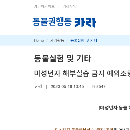
카라아카이브
|
카라두잉
Home
/
카라활동
/
동물실험 및 기타
동물실험 및 기타
미성년자 해부실습 금지 예외조
카라
|
2020-05-18 13:45
|
8547
[미성년자 동물
미성년자 동물해부실습 '금지' 조항
은 201
7