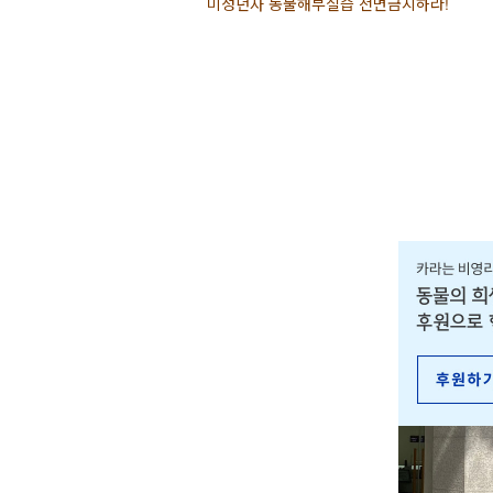
미성년자 동물해부실습
전면금지하라!
⠀