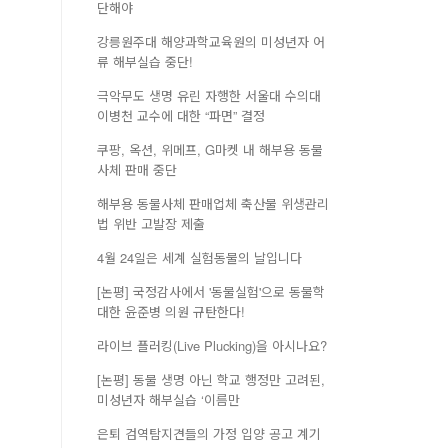
단해야
강릉원주대 해양과학교육원의 미성년자 어
류 해부실습 중단!
극악무도 생명 유린 자행한 서울대 수의대
이병천 교수에 대한 “파면” 결정
쿠팡, 옥션, 위메프, G마켓 내 해부용 동물
사체 판매 중단
해부용 동물사체 판매업체 축산물 위생관리
법 위반 고발장 제출
4월 24일은 세계 실험동물의 날입니다
[논평] 국정감사에서 '동물실험'으로 동물학
대한 윤준병 의원 규탄한다!
라이브 플러킹(Live Plucking)을 아시나요?
[논평] 동물 생명 아닌 학교 행정만 고려된,
미성년자 해부실습 ‘이름만
은퇴 검역탐지견들의 가정 입양 공고 계기