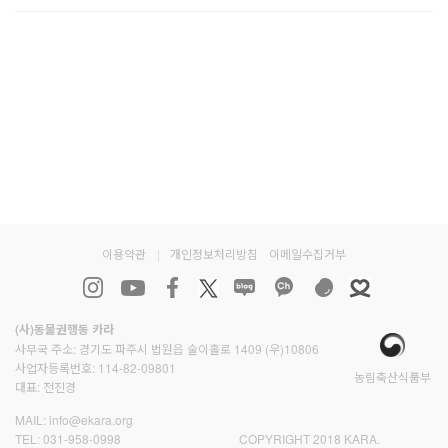
이용약관
|
개인정보처리방침
이메일수집거부
(사)동물권행동 카라
사무국 주소: 경기도 파주시 법원읍 술이홀로 1409 (우)10806
사업자등록번호: 114-82-09801
농림축산식품부
대표: 전진경
MAIL:
info@ekara.org
TEL:
031-958-0998
COPYRIGHT 2018 KARA.