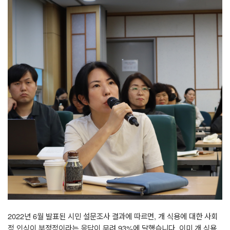
2022
년
6
월 발표된 시민 설문조사 결과에 따르면
,
개 식용에 대한 사회
적 인식이 부정적이라는 응답이 무려
93%
에 달했습니다
.
이미 개 식용