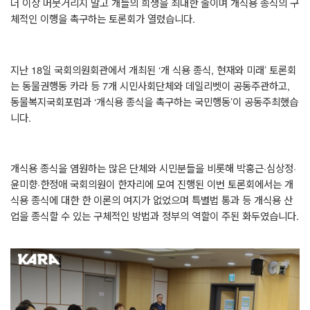
더 이상 머뭇거리지 말고 개들의 희생을 최대한 줄이며 개식용 종식의 구
체적인 이행을 촉구하는 토론회가 열렸습니다
.
지난
18
일 국회의원회관에서 개최된
‘
개 식용 종식
,
현재와 미래
’
토론회
는 동물권행동 카라 등
7
개 시민사회단체와 데일리벳이 공동주관하고
,
동물복지국회포럼과
‘
개식용 종식을 촉구하는 국민행동
’
이 공동주최했습
니다
.
개식용 종식을 염원하는 많은 단체와 시민분들을 비롯해 박홍근
·
심상정
·
윤미향
·
한정애 국회의원이 한자리에 모여 진행된 이번 토론회에서는 개
식용 종식에 대한 한 이론의 여지가 없었으며 특별법 통과 등 개식용 산
업을 종식할 수 있는 구체적인 방법과 정부의 역할이 주된 화두였습니다
.