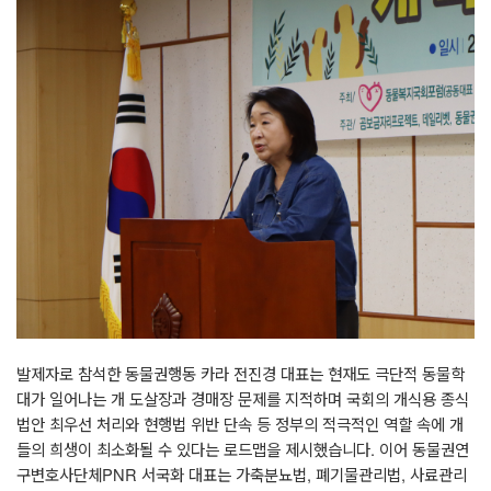
발제자로 참석한 동물권행동 카라 전진경 대표는 현재도 극단적 동물학
대가 일어나는 개 도살장과 경매장 문제를 지적하며 국회의 개식용 종식
법안 최우선 처리와 현행법 위반 단속 등 정부의 적극적인 역할 속에 개
들의 희생이 최소화될 수 있다는 로드맵을 제시했습니다
.
이어 동물권연
구변호사단체
PNR
서국화 대표는 가축분뇨법
,
폐기물관리법
,
사료관리