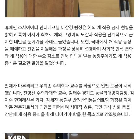
휴메인 소사이어티 인터내셔널 이상경 팀장은 해외 개 식용 금지 현황을
밝히고 특히 아시아 최초로 개와 고양이의 도살과 식용을 단계적으로 금
지한 대만을 눈여겨볼 사례로 들었습니다
.
또한
,
국내에서 개 식용 농장
을 폐쇄하고 전업을 지원해온 과정을 상세히 설명하며 사회적 인식 변화
와 개 식용에 대한 수요 감소로 인해 압박을 받는 농장주에게도 개 식용
종식은 필요한 일임을 알렸습니다
.
발제가 마무리되고 우희종 수의학과 교수를 좌장으로 열띤 토론이 시작
됐습니다
.
천명선 수의과대학 교수
,
김태수 경기도 동물학대방지팀장
,
김
지숙 한겨레신문 기자
,
김세진 농림부 반려산업동물의료팀 과장은 각계
각층 전문가로서의 의견을 피력하며 시대적 흐름
,
국민 의식 변화 등을
감안해 개 식용 종식을 향해 나아가야 함을 한 목소리로 강조했습니다
.