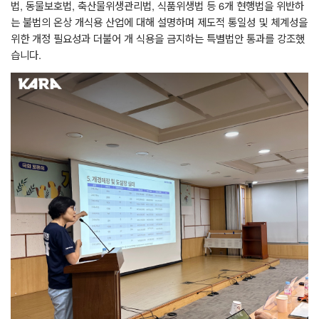
법
,
동물보호법
,
축산물위생관리법
,
식품위생법 등
6
개 현행법을 위반하
는 불법의 온상 개식용 산업에 대해 설명하며 제도적 통일성 및 체계성을
위한 개정 필요성과 더불어 개 식용을 금지하는 특별법안 통과를 강조했
습니다
.