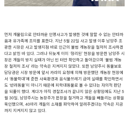
먼저 개물림으로 안타까운 인명사고가 발생한 것에 말할 수 없는 안타까
움과 유가족께 조의를 표한다
.
지난
5
월
22
일 사고 발생 이후 남양주 조
광한 시장은 사고 발생지점 바로 인근의 불법 개농장을 철저히 조사하겠
다고 밝힌 바 있다
.
그러나 뒤늦게 이미
‘
정리된
’
현장을 방문한 남양주 시
장은 개들의 방치 실태가 아닌 빈 터만 확인하고 돌아갔으며
‘
불법 개농
장 철저히 조사
’
라는 약속은 지켜지지 않았다
.
또한 남양주시 동물보호
담당관은 시장 방문에 앞서 카라의 요청에 의해 방문했던 개농장 현장에
서
‘
동물학대
’
에 준한 사육환경과 음식물쓰레기 급여 실태를 확인하면서
도
‘
반려동물
’
이 아니기 때문에 피학대동물로 볼 수 없다는 자의적 판단
을 되풀이 했다
.
게다가 아직 경찰조사가 끝나지 않은 상황임에도 지난
5
월
30
일
,
남양주시는 농장주가 뜬장을 철거하고 개들을 빼돌리는 상황을
묵인했으며
, 40
마리 개들의 소재를 파악하여 알려주겠다는 약속은 지금
까지 지켜지지 않고 있다
.