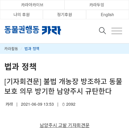
카라아카이브
카라두잉
나의 후원
정기후원
English
카라활동
/
법과 정책
법과 정책
[기자회견문] 불법 개농장 방조하고 동물
보호 의무 방기한 남양주시 규탄한다
카라
|
2021-06-09 13:53
|
2092
남양주시 고발 기자회견문