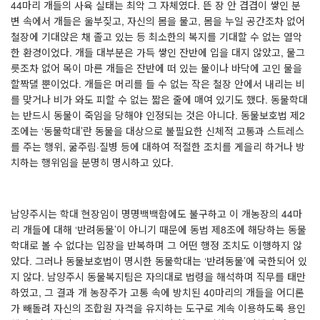
44
마리 개들의 사육 실태는 최악 그 자체였다
.
뜬 장 안 겹겹이 쌓인 분
변 속에서 개들은 울부짖고
,
자신의 몸을 물고
,
몸을 누일 공간조차 없어
철장에 기대앉은 채 졸고 있는 등 최소한의 복지를 기대할 수 없는 열악
한 환경이었다
.
개들 대부분은 가득 쌓인 잔반에 입을 대지 않았고
,
물그
릇조차 없어 목이 마른 개들은 잔반에 떠 있는 물이나 바닥에 고인 물을
할짝댈 뿐이었다
.
개들은 머리를 들 수 없는 작은 철장 안에서 내리는 비
를 맞거나 비가 와도 피할 수 없는 짧은 줄에 매여 있기도 했다
.
동물학대
는 반드시 동물이 죽임을 당해야 인정되는 것은 아니다
.
동물보호법 제
2
조에는
‘
동물학대
’
란 동물을 대상으로 불필요한 신체적 고통과 스트레스
를 주는 행위
,
굶주림
·
질병 등에 대하여 적절한 조치를 게을리 하거나 방
치하는 행위임을 분명히 명시하고 있다
.
남양주시는 학대 현장임이 명명백백함에도 불구하고 이 개농장의
44
마
리 개들에 대해
‘
반려동물
’
이 아니기 때문에 동법 제
8
조에 해당하는 동물
학대로 볼 수 없다는 입장을 반복하며 그 어떤 행정 조치도 이행하지 않
았다
.
그러나 동물보호법이 명시한 동물학대는
‘
반려동물
’
에 국한되어 있
지 않다
.
남양주시 동물복지팀은 자의대로 법령을 해석하며 직무를 태만
하였고
,
그 결과 개 농장주가 고통 속에 방치된
40
마리의 개들을 어디론
가 빼돌려 자신의 조합원 자격을 유지하는 도구로 계속 이용하도록 용인