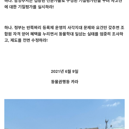
하나
.
남양주시는 검증된 전문가들로 구성된 기질평가단을 꾸려 사고견
에 대한 기질평가를 실시하라
!
하나
.
정부는 반쪽짜리 등록제 운영의 사각지대 문제와 요건만 갖추면 조
합원 자격 얻어 혜택을 누리면서 동물학대 일삼는 실태를 엄중히 조사하
고
,
제도를 전면 수정하라
!
2021
년
6
월
9
일
동물권행동 카라