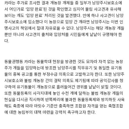
카라는 추가로 조사한 결과 개농장 개체들 중 일부가 남양주시보호소에
서 어딘가로
‘
입양 완료
’
된 것을 확인했고 심지어 물림 사고견과 유사해
보이는 개도
‘
입양 완료
’
처리된 것을 발견했다
.
만에 하나 사고견이 남양
주시보호소에 입소했다 이 농장으로 입양 간 개라면 남양주시는 이번 인
명사고의 책임에서 절대 자유로울 수 없다
.
남양주시는 해당 개농장 개들
뿐만 아니라 사고견의 출처와 입양처를 시민들에게 낱낱이 규명해야 한
다
.
동물권행동 카라는 동물학대 현장을 방관한 것도 모자라 자격 없는 농장
주가 개들을 입양하는데 방조한 남양주시를 직무유기 및 동일한 유기동
물의 중복 공고를 통한 부정수급 의혹으로 고발하고자 한다
.
또한 남양주
시보호소와 불법 개농장 간의 결탁 의혹도 제기됨에 따라 공익감사를 청
구하여 유기동물이 개농장으로 흘러들어간 경위를 낱낱이 밝힐 것이다
.
또한 동물등록의 사각지대에 놓인 수천 개에 달하는 불법 개농장 개들의
현실을 다시금 직시하며 반쪽짜리에 불과한 동물등록제와 방치하듯 사육
해도 축종에 따라 마릿수 기준만 충족하면 조합원 자격을 얻는 축협조합
에 대한 농림부의 대책 마련을 강력히 촉구하고자 한다
.