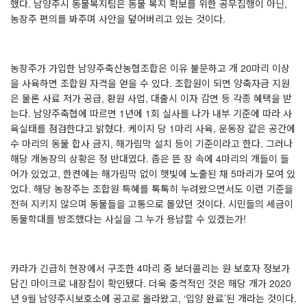
했다
.
남양주시 동물복지팀은 동물 복지 확보를 위한 공무집행이 아닌
,
농장주 편의를 봐주며 사안을 덮어버리고 있는 것이다
.
농장주가 가입한 남양주축산농협조합은 이유 불문하고 개
20
마리 이상
을 사육하면 조합원 자격을 얻을 수 있다
.
조합원이 되면 양축자금 지원
은 물론 사료 저가 공급
,
환원 사업
,
대출시 이자 감면 등 각종 혜택을 받
는다
.
남양주축협에 따르면
1
년에
1
회 실사를 나가 내부 기준에 따라 사
육실태를 점검한다고 밝혔다
.
케이지 당
1
마리 사육
,
운동장 같은 공간에
수 마리의 동물 합사 금지
,
해가림막 설치 등이 기준이라고 한다
.
그러나
해당 개농장의 상황은 정 반대였다
.
좁은 뜬 장 속에
4
마리의 개들이 들
어가 있었고
,
한켠에는 해가림막 없이 햇빛에 노출된 채
5
마리가 모여 있
었다
.
해당 농장주는 조합원 특혜를 톡톡히 누려왔으면서도 이런 기준을
전혀 지키지 않으며 동물들을 고통으로 몰았던 것이다
.
시민들의 세금이
동물학대를 방조했다는 사실을 그 누가 용납할 수 있겠는가
!
카라가 긴급히 현장에서 구조한
4
마리 중 보더콜리는 원 보호자 정보가
담긴 마이크로 내장칩이 확인됐다
.
더욱 충격적인 것은 해당 개가
2020
년
9
월 남양주시보호소에 공고로 올라왔고
, ‘
입양 완료
’
된 개라는 것이다
.