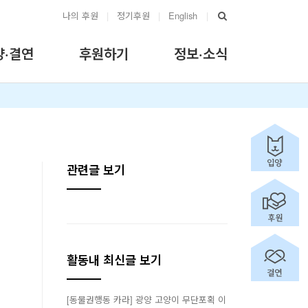
나의 후원
|
정기후원
|
English
|
양·결연
후원하기
정보·소식
관련글 보기
활동내 최신글 보기
[동물권행동 카라] 광양 고양이 무단포획 이