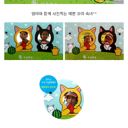
엄마와 함께 사진찍는 예쁜 꼬마 숙녀^^