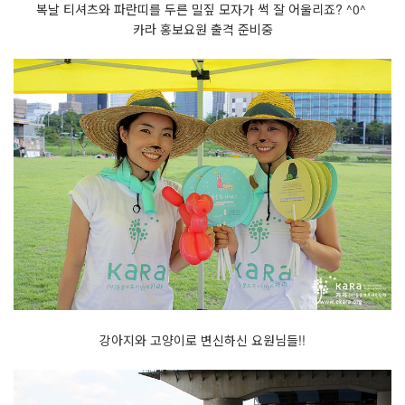
복날 티셔츠와 파란띠를 두른 밀짚 모자가 썩 잘 어울리죠? ^0^
카라 홍보요원 출격 준비중
강아지와 고양이로 변신하신 요원님들!!