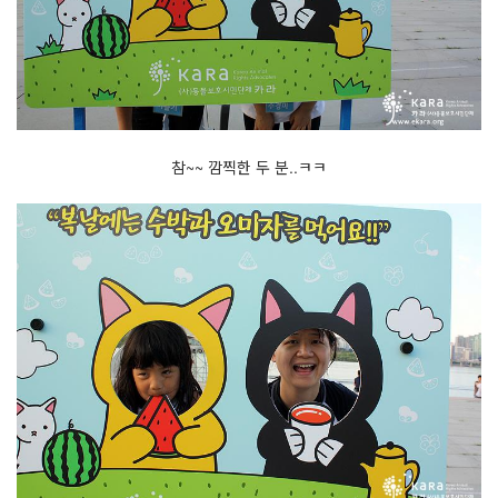
참~~ 깜찍한 두 분..ㅋㅋ