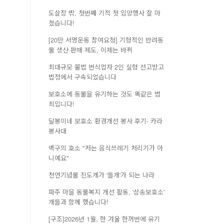
도살장 밖, 첫번째 기적 첫 입양행사 잘 마
쳤습니다!
[20만 서명운동 참여요청] 기형적인 반려동
물 생산·판매 제도, 이제는 바뀌
최대규모 불법 번식업자 2인 실형 선고받고
법정에서 구속되었습니다
보호소에 동물을 유기하는 것도 똑같은 범
죄입니다!
달봉이네 보호소 환경개선 봉사 후기- 카라
봉사대
백구의 호소 "저는 음식쓰레기 처리기가 아
니예요"
천연기념물 진도개가 '들개'가 되는 나라
파주 마을 동물복지 개선 활동, '삼송보호소'
개들과 함께 했습니다!
[구조]2026년 1월, 한 겨울 한꺼번에 유기