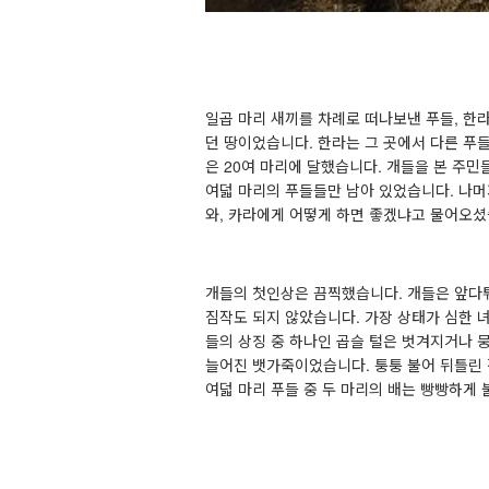
일곱 마리 새끼를 차례로 떠나보낸 푸들
,
한라
던 땅이었습니다
.
한라는 그 곳에서 다른 푸
은
20
여 마리에 달했습니다
.
개들을 본 주민
여덟 마리의 푸들들만 남아 있었습니다
.
나머
와
,
카라에게 어떻게 하면 좋겠냐고 물어오
개들의 첫인상은 끔찍했습니다
.
개들은 앞다
짐작도 되지 않았습니다
.
가장 상태가 심한 
들의 상징 중 하나인 곱슬 털은 벗겨지거나 
늘어진 뱃가죽이었습니다
.
퉁퉁 불어 뒤틀린
여덟 마리 푸들 중 두 마리의 배는 빵빵하게