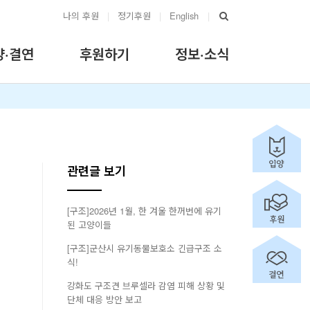
나의 후원
|
정기후원
|
English
|
양·결연
후원하기
정보·소식
관련글 보기
[구조]2026년 1월, 한 겨울 한꺼번에 유기
된 고양이들
[구조]군산시 유기동물보호소 긴급구조 소
식!
강화도 구조견 브루셀라 감염 피해 상황 및
단체 대응 방안 보고