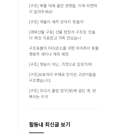
[구조] 목줄 아래 울던 생명들, 이제 외면하
지 말아주세요!
[구조] 떠돌이 새끼 강아지 '포돌이'
[경북산불 구호] 산불 현장서 구조된 '진솔
이' 화상 치료받고 가족 만났습니
구조동물의 FAS감소를 위한 피어프리 동물
행동학 세미나 개최 예정
[구조] 펫숍이 아닌, 가정으로 입양가자!
[구조]보호자의 부재로 방치된 고양이들을
구조했습니다.
[구조] 또다시 불법 엽구(덫)에 걸린 개, 반
복되는 비극
활동내 최신글 보기