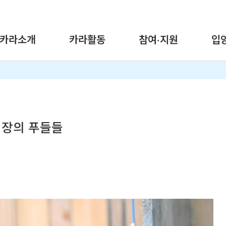
카라소개
카라활동
참여·지원
입
식장의 푸들들