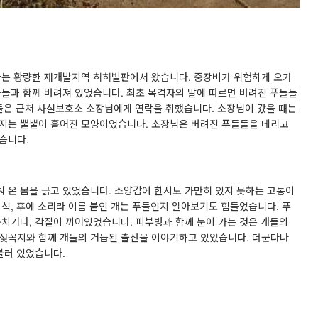
는 황량한 재개발지역 허허벌판에서 왔습니다
.
중장비가 위험하게 오가
들들과 함께 버려져 있었습니다
.
최초 목격자의 말에 따르면 버려진 푸들들
들은 근처 사설보호소 소장님에게 연락을 취했습니다
.
소장님이 갔을 때는
지는 뿔뿔이 흩어진 모양이었습니다
.
소장님은 버려진 푸들들을 데리고
셨습니다
.
퉈 온 몸을 긁고 있었습니다
.
소양감에 한시도 가만히 있지 못하는 고통이
녀석
,
후에 소리라 이름 붙인 개는 푸들인지 알아보기도 힘들었습니다
.
푸
뭉치거나
,
각질이 끼어있었습니다
.
피부병과 함께 눈이 가는 것은 개들의
 젖꼭지와 함께 개들의 거듭된 출산을 이야기하고 있었습니다
.
더군다나
 불러 있었습니다
.