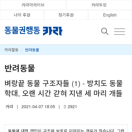
카라아카이브
카라두잉
나의 후원
정기후원
English
카라활동
/
반려동물
반려동물
벼랑끝 동물 구조자들 (1) - 방치도 동물
학대, 오랜 시간 갇혀 지낸 세 마리 개들
카라
|
2021-04-07 18:05
|
2921
동물에 대한 연민이 구조와 보호로 이어지는 경우가 많습니다. 그런