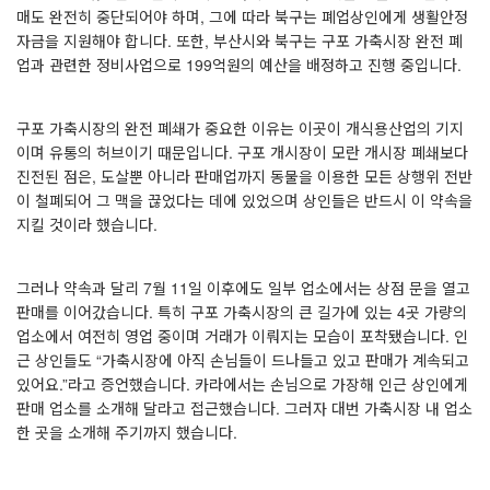
매도 완전히 중단되어야 하며
,
그에 따라 북구는 폐업상인에게 생활안정
자금을 지원해야 합니다
.
또한
,
부산시와 북구는 구포 가축시장 완전 폐
업과 관련한 정비사업으로
199
억원의 예산을 배정하고 진행 중입니다
.
구포 가축시장의 완전 폐쇄가 중요한 이유는 이곳이 개식용산업의 기지
이며 유통의 허브이기 때문입니다
.
구포 개시장이 모란 개시장 폐쇄보다
진전된 점은
,
도살뿐 아니라 판매업까지 동물을 이용한 모든 상행위 전반
이 철폐되어 그 맥을 끊었다는 데에 있었으며 상인들은 반드시 이 약속을
지킬 것이라 했습니다
.
그러나 약속과 달리
7
월
11
일 이후에도 일부 업소에서는 상점 문을 열고
판매를 이어갔습니다
.
특히 구포 가축시장의 큰 길가에 있는
4
곳 가량의
업소에서 여전히 영업 중이며 거래가 이뤄지는 모습이 포착됐습니다
.
인
근 상인들도
“
가축시장에 아직 손님들이 드나들고 있고 판매가 계속되고
있어요
.”
라고 증언했습니다
.
카라에서는 손님으로 가장해 인근 상인에게
판매 업소를 소개해 달라고 접근했습니다
.
그러자 대번 가축시장 내 업소
한 곳을 소개해 주기까지 했습니다
.