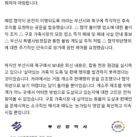
뤄져야 마땅합니다
.
폐업 협약이 온전히 이행되도록 카라는 부산시와 북구에 즉각적인 후속
조치를 요청하는 공문을 발송했습니다
.
△
협약 불이행 업소에 대한 불이
익 조치
△
구포 가축시장의 모든 업소 즉각 폐쇄 및 폐쇄 사실 안내
·
홍보
△
부산시 특별사법경찰관 통한 불법 개도살 추적
·
처벌
△
협약위반행위
에 대한 주기적인 단속으로 암거래 원천 제어를 요청했습니다
.
하지만 부산시와 북구에서 보내온 회신 내용은
,
합동 현장 점검을 실시하
고 있으나
‘
살아있는 가축
’
의 도축 및 판매 행위를 발견하지 못하였다는
것이었습니다
.
카라에서는 거듭 개소주 판매행위 등을 강조했으나 협약
위반으로 보기 어렵다는 답이 돌아올 뿐이었습니다
.
개소주 제조를 위해
개가 어느 곳에서 어떠한 방법으로 도살되고 있는지에 대한 고민은 전혀
찾아볼 수 없었습니다
.
구포 가축시장 내 살아있는 동물의 도살과 판매만
을 문제시하는 소극적인 해석과 태도는
‘
눈가림식 영업
’
을 묵인하고 지속
시킬 뿐입니다
.