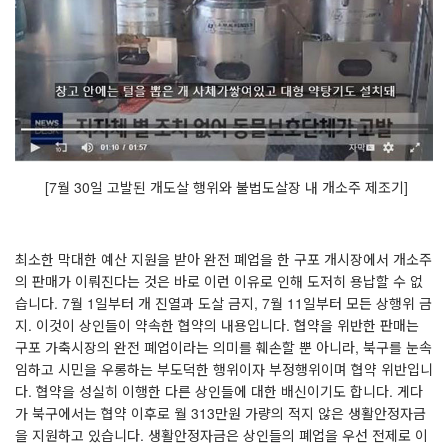
[7
월
30
일 고발된 개도살 행위와 불법도살장 내 개소주 제조기
]
최소한 막대한 예산 지원을 받아 완전 폐업을 한 구포 개시장에서 개소주
의 판매가 이뤄진다는 것은 바로 이런 이유로 인해 도저히 용납할 수 없
습니다
. 7
월
1
일부터 개 진열과 도살 금지
, 7
월
11
일부터 모든 상행위 금
지
.
이것이 상인들이 약속한 협약의 내용입니다
.
협약을 위반한 판매는
구포 가축시장의 완전 폐업이라는 의미를 훼손할 뿐 아니라
,
북구를 눈속
임하고 시민을 우롱하는 부도덕한 행위이자 부정행위이며 협약 위반입니
다
.
협약을 성실히 이행한 다른 상인들에 대한 배신이기도 합니다
.
게다
가 북구에서는 협약 이후로 월
313
만원 가량의 적지 않은 생활안정자금
을 지원하고 있습니다
.
생활안정자금은 상인들의 폐업을 우선 전제로 이