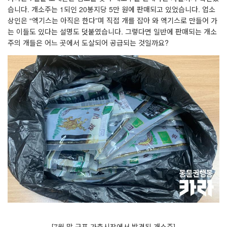
습니다
.
개소주는
1
되인
20
봉지당
5
만 원에 판매되고 있었습니다
.
업소
상인은
“
엑기스는 아직은 한다
”
며 직접 개를 잡아 와 엑기스로 만들어 가
는 이들도 있다는 설명도 덧붙였습니다
.
그렇다면 일반에 판매되는 개소
주의 개들은 어느 곳에서 도살되어 공급되는 것일까요
?
[7
월 말 구포 가축시장에서 발견된 개소주
]