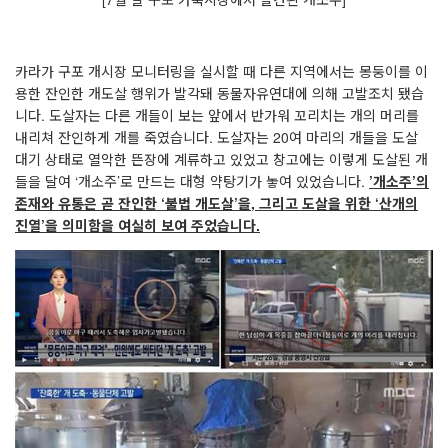
카라가 구포 개시장 모니터링을 실시할 때 다른 지역에서는 몽둥이를 이
용한 잔인한 개도살 행위가 발각돼 동물자유연대에 의해 고발조치 됐습
니다
.
도살자는 다른 개들이 보는 앞에서 반가워 꼬리치는 개의 머리를
내리쳐 잔인하게 개를 죽였습니다
.
도살자는
20
여 마리의 개들을 도살
대기 상태로 열악한 뜬장에 계류하고 있었고 창고에는 이렇게 도살된 개
들을 달여
‘
개소주
’
로 만드는 대형 약탕기가 놓여 있었습니다
.
’
개소주
’
의
존재와 유통은 곧 잔인한
‘
불법 개도살
’
을
,
그리고 도살을 위한
‘
산개의
진열
’
을 의미함을 여실히 보여 주었습니다
.