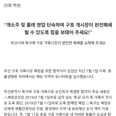
[
민원 액션
]
“
개소주 및 몰래 영업 단속하여 구포 개시장이 완전폐쇄
될 수 있도록 힘을 보태어 주세요
!”
부산시와 북구에 구포 가축시장의 완전한 폐쇄를 요청해 주세요
부산 구포 가축시장 폐업을 위한 협약식이 있었던 지난
7
월
1
일 이후
,
동
물권행동 카라에서는 해당 지역의 모니터링을 실시했습니다
.
부산광역시 북구와 구포 가축시장 상인회가 체결한 협약의 주요 내용은
△
폐업상인은
2019
년
7
월
1
일부로 살아 있는 개
·
닭
·
오리 등 가축의 전시
및 도축 중단
, 2019
년
7
월
11
일부로 도축
·
판매업 폐업
△
북구는 폐업상
인에게 생활안정자금 지원
,
환경정비 지역 내 공유재산 상가 계약 지원
등입니다
.
즉
, 7
월
11
일 후로 구포 가축시장 내 어떠한 동물의 도살과 판