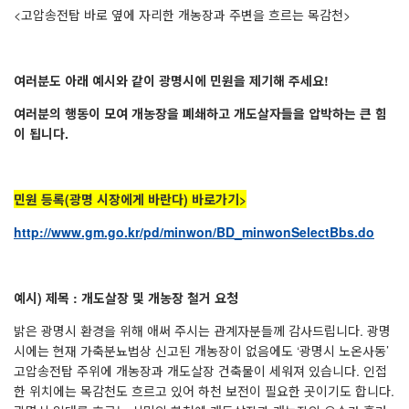
<
고압송전탑 바로 옆에 자리한 개농장과 주변을 흐르는 목감천
>
여러분도 아래 예시와 같이 광명시에 민원을 제기해 주세요
!
여러분의 행동이 모여 개농장을 폐쇄하고 개도살자들을 압박하는 큰 힘
이 됩니다
.
민원 등록
(
광명 시장에게 바란다
)
바로가기
>
http://www.gm.go.kr/pd/minwon/BD_minwonSelectBbs.do
예시)
제목
:
개도살장 및 개농장 철거 요청
밝은 광명시 환경을 위해 애써 주시는 관계자분들께 감사드립니다
.
광
명
시에는 현재 가축분뇨법상 신고된 개농장이 없음에도
‘
광명시 노온사동
’
고압송전탑 주위에 개농장과 개도살장 건축물이 세워져 있습니다
.
인접
한 위치에는 목감천도 흐르고 있어 하천 보전이 필요한 곳이기도 합니다
.