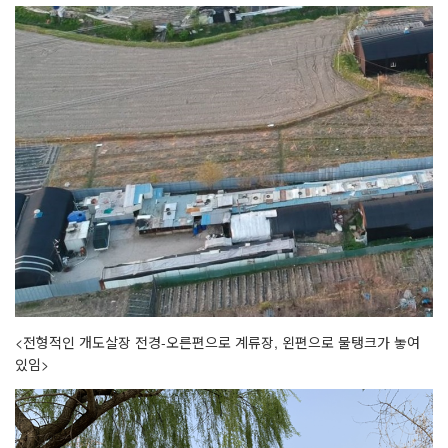
<전형적인 개도살장 전경-오른편으로 계류장, 왼편으로 물탱크가 놓여
있임>