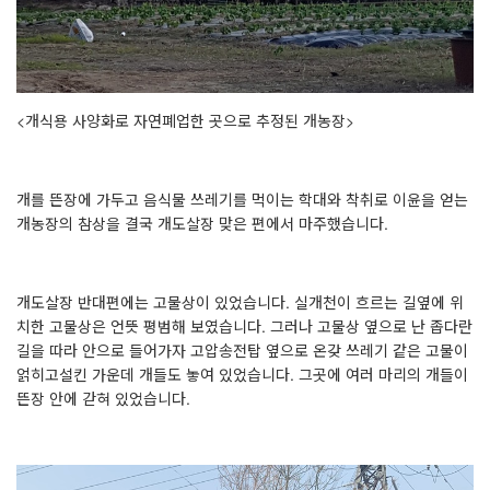
<
개식용 사양화로 자연폐업한 곳으로 추정된 개농장
>
개를 뜬장에 가두고 음식물 쓰레기를 먹이는 학대와 착취로 이윤을 얻는
개농장의 참상을 결국 개도살장 맞은 편에서 마주했습니다
.
개도살장 반대편에는 고물상이 있었습니다
.
실개천이 흐르는 길옆에 위
치한 고물상은 언뜻 평범해 보였습니다
.
그러나 고물상 옆으로 난 좁다란
길을 따라 안으로 들어가자 고압송전탑 옆으로 온갖 쓰레기 같은 고물이
얽히고설킨 가운데 개들도 놓여 있었습니다
.
그곳에 여러 마리의 개들이
뜬장 안에 갇혀 있었습니다
.