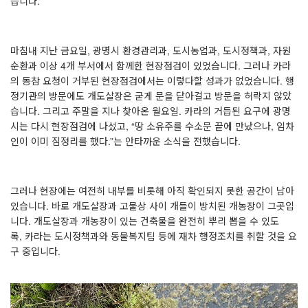
습니다
.
마침내 지난 금요일
,
광명시 환경관리과
,
도시농업과
,
도시정책과
,
자원
순환과 이상
4
개 부서에서 함께한 현장점검이 있었습니다
.
그러나 카라
의 동참 요청이 거부된 현장점검에서는 이렇다할 성과가 없었습니다
.
행
정기관의 방문에도 개도살장은 굳게 문을 닫아걸고 방문을 허락지 않았
습니다
.
그리고 주말을 지나 찾아온 월요일
.
카라의 거듭된 요구에 광명
시는 다시 현장점검에 나섰고
, “
땅 소유주를 수소문 끝에 만났으나
,
임차
인이 이미 짐정리를 했다
.”
는 안타까운 소식을 전했습니다
.
그러나 현장에는 여전히 내부를 비롯해 아직 확인되지 못한 공간이 남아
있습니다
.
바로 개도살장과 고물상 사이 개들이 방치된 개농장이 그곳입
니다
.
개도살장과 개농장이 있는 건축물을 완전히 뿌리 뽑을 수 있도
록
,
카라는 도시정책과와 동물복지팀 등에 재차 행정조치를 취할 것을 요
구 중입니다
.