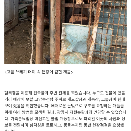
<
고물 쓰레기 더미 속 뜬장에 갇힌 개들
>
헬리캠을 이용해 건축물과 주변 전체를 찍었습니다
.
누구도 건물이 있을
거라 예상치 못할 고압송전탑 주위로 개도살장과 개농장
,
고물상이 한데
모여 있음을 확인했습니다
.
애처로운 눈빛으로 구조를 요청하는 개들을
위해 여러 방법을 모색한 결과
,
광명시 자원순환과와 면담할 수 있었습니
다
.
가축분뇨법상 미신고된 불법 개농장으로도 파악된 이곳의 사진과 정
보를 전달하며 심각성을 토로하고
,
동물복지팀 동반 현장점검을 요청했