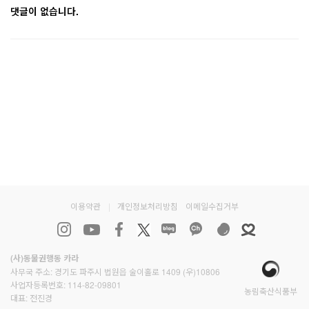
댓글이 없습니다.
이용약관
|
개인정보처리방침
이메일수집거부
(사)동물권행동 카라
사무국 주소: 경기도 파주시 법원읍 술이홀로 1409 (우)10806
사업자등록번호: 114-82-09801
농림축산식품부
대표: 전진경