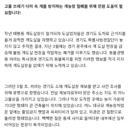
고물 쓰레기 더미 속 개를 방치하는 개농장 철폐를 위해 민원 도움이 필
요합니다
!
작년 태평동 개도살장이 철거되자 도살업자들은 경기도 도처로 근거지를
옮겨 끔찍한 개도살을 자행하고 있습니다
.
경기도 특별사법경찰단이 놓
치지 않고 추적한 결과
,
지난
3
월에는 경기 광주에서 개 도살 현장을 급
습해 불법 개도살 현장을 적발하는 쾌거를 이루기도 했습니다
.
동물권행
동 카라는 특사경과 경기도의 동물복지를 위한 이러한 행보를 적극 지지
하며 개도살장을 없애기 위해 노력하고 있습니다
.
그러던
5
월 초
,
카라는 경기도 소재 개도살장 제보를 받고 사전 조사를
위해 광명으로 향했습니다
.
전날 제보자로부터 받은 주소는 지도 위 어느
고물상을 가리키고 있었습니다
.
그러나 막상 도착한 곳에는 농지 가운데
기다란 형태의 큰 건축물이 위치해 있었습니다
.
여느 대규모 개농장처럼
문 앞에는 출입금지 팻말과 씨씨티비가 달려 있고
,
외관은 큰 철판으로
둘러싼 형태였습니다
.
빽빽한 철문 틈새 사이로 들여다본 내부에선 일부
비어있는 뜬장이 목격되었습니다
.