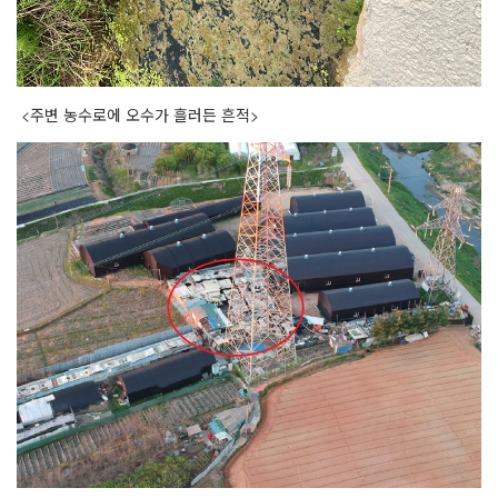
<
주변 농수로에 오수가 흘러든 흔적
>