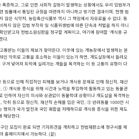
 폭증하고, 그로 인한 사회적 갈등이 발생하는 상황에서도 우리 입법부가
련 법률에서 통일된 규정을 마련하지 아니하고 방기한 결과이며, 현행 법
지 않은 식약처, 농림축산식품부 역시 그 책임에서 자유로울 수 없다. 동
비하지 않은 입법 부작위 및 식품위생법에 따른 단속과 처벌을 하지 아니
확인받고자 헌법소원심판을 청구할 계획이고, 여기에 참여할 ‘개식용 규
려한다.
 고통받는 이들의 제보가 찾아든다. 이웃에 있는 개농장에서 발생하는 분
섞인 악취로 고통을 호소하는 이들이 있는가 하면, 개도살장에서 들려오
게 구겨 넣어져 트럭에 실려가는 개들을 목격하는 이 등 고통의 유형이 다
 등으로 인해 직접적인 피해를 보거나 개식용 문제로 인해 정신적, 재산
데, ① 개식용 종식을 위해 시간과 노력을 투입하여 활동하고 있는 동물권
으로 인하여 자신의 의사와 상관없이 동물학대 상황이나 개도살을 목격하는
 악취 등으로 정신적, 재산적 손해를 입은 국민, ③ 반려동물 1000만 시
 행위가 국가 발전과 국민 화합을 저해하므로 개식용 종식을 위한 제도
에 해당한다.
 청구인 모집이 완료 되면 기자회견을 개최하고 헌법재판소에 청구서를 제
라 홈페이지에서 가능하다. (끝)