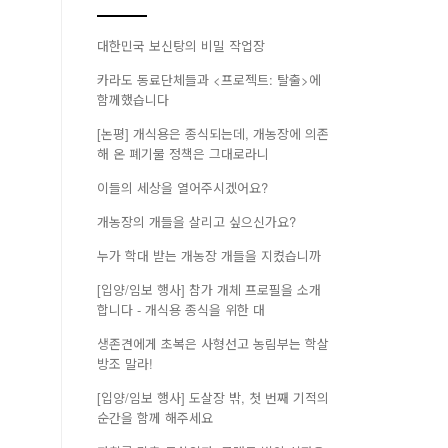
대한민국 보신탕의 비밀 작업장
카라도 동료단체들과 <프로젝트: 탈출>에
함께했습니다
[논평] 개식용은 종식되는데, 개농장에 의존
해 온 폐기물 정책은 그대로라니
이들의 세상을 열어주시겠어요?
개농장의 개들을 살리고 싶으신가요?
누가 학대 받는 개농장 개들을 지켰습니까
[입양/임보 행사] 참가 개체 프로필을 소개
합니다 - 개식용 종식을 위한 대
생존견에게 초복은 사형선고 농림부는 학살
방조 말라!
[입양/임보 행사] 도살장 밖, 첫 번째 기적의
순간을 함께 해주세요