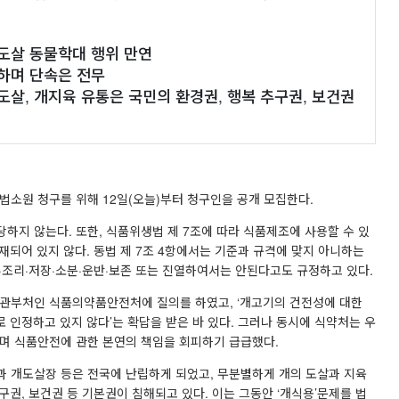
의도살 동물학대 행위 만연
용하며 단속은 전무
개도살, 개지육 유통은 국민의 환경권, 행복 추구권, 보건권
법소원 청구를 위해 12일(오늘)부터 청구인을 공개 모집한다.
하지 않는다. 또한, 식품위생법 제 7조에 따라 식품제조에 사용할 수 있
재되어 있지 않다. 동법 제 7조 4항에서는 기준과 규격에 맞지 아니하는
·조리·저장·소분·운반·보존 또는 진열하여서는 안된다고도 규정하고 있다.
소관부처인 식품의약품안전처에 질의를 하였고, ‘개고기의 건전성에 대한
 인정하고 있지 않다’는 확답을 받은 바 있다. 그러나 동시에 식약처는 우
 식품안전에 관한 본연의 책임을 회피하기 급급했다.
과 개도살장 등은 전국에 난립하게 되었고, 무분별하게 개의 도살과 지육
권, 보건권 등 기본권이 침해되고 있다. 이는 그동안 ‘개식용’문제를 법