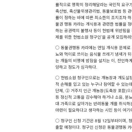
률적으로 명확히 정리해달라는 국민적 요구가
축산법, 축산물위생관리법, 동물보호법 등 관
률이 정하는 바에 따른 최소한의 조치조차 하
물권 행동 카라는 개식용과 관련한 법률을 정
하는 공권력의 불행사 등이 헌법에 위반됨을 
제를 위한 헌법소원 청구인’을 공개 모집하
○ 동물권행동 카라에는 연일 개식용 문제로
뇨와 먹이로 쓰이는 음식물 쓰레기 냄새가 뒤
는 개들의 비명에 밤잠을 설치는 이, 잔인하
양하고 정도가 심각하다.
○ 헌법소원 청구인으로는 개농장과 개도살장
적 손해를 입고 있는 누구나 참여할 수 있는
단체, ② 거주지 인근 개농장(도축장 포함)
등 정신적 고통을 감수해야 하거나 소음, 분뇨,
대 가족으로 살아가는 반려동물 개를 취식하는
마련이 필요하다고 생각하는 시민 등이 여기
○ 청구인 신청 기간은 8월 12일부터이며,
출할 예정이다. 청구인 신청은 동물권행동 카