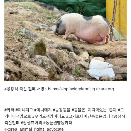
✊공장식 축산 철폐 서명> https://stopfactoryfarming.ekara.org
⠀
#카라 #미니피그 #미니돼지 #농장동물 #동물은_지각력있는_존재 #고
기아닌생명으로 #우리도생명이에요 #고기로태어난동물은없다 #공장식
축산철폐 #팜생츄어리 #동물권행동카라
#korea_animal_rights_advocate