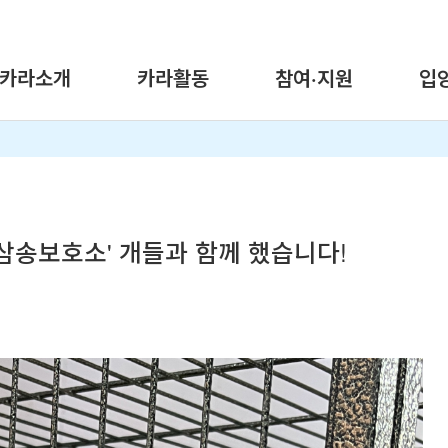
카라소개
카라활동
참여·지원
입
'삼송보호소' 개들과 함께 했습니다!