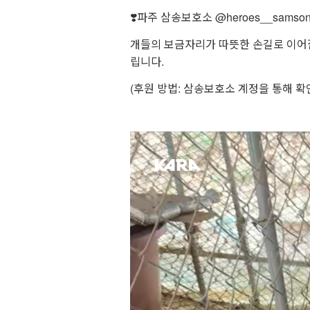
❣️파주 삼송보호소 @heroes__samso
개들의 보금자리가 따뜻한 손길로 이어
립니다.
(후원 방법: 삼송보호소 계정을 통해 확