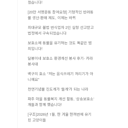
쳤습니다!
[20만 서명운동 참여요청] 기형적인 반려동
물 생산·판매 제도, 이제는 바뀌
최대규모 불법 번식업자 2인 실형 선고받고
법정에서 구속되었습니다
보호소에 동물을 유기하는 것도 똑같은 범
죄입니다!
달봉이네 보호소 환경개선 봉사 후기- 카라
봉사대
백구의 호소 "저는 음식쓰레기 처리기가 아
니예요"
천연기념물 진도개가 '들개'가 되는 나라
파주 마을 동물복지 개선 활동, '삼송보호소'
개들과 함께 했습니다!
[구조]2026년 1월, 한 겨울 한꺼번에 유기
된 고양이들