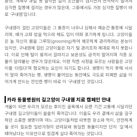
환경, 개체수 과밀 등 열악한 삶의 조건들이 겹치면서 면역력이 떨어져
심각한 질병에 걸리는 경우가 많은데, 그중에서도 가장 심각한 질병이 바
로 ‘구내염’입니다.
구내염이 걸린 고양이들은 그 통증이 너무나 심해서 매순간 통증에 시달
리며, 배가 고파 밥을 먹으려 해도 입이 아파 포기하게 됩니다. 고양이들
은 늘 자신의 몸을 그루밍(grooming)하여 깨끗하게 관리하려는 본능이
있지만, 구내염에 걸린 고양이들은 자기 털 관리조차 제대로 하지 못합니
다. 이로 인해 털이 뭉쳐서 갈라지고 보온성도 급격히 떨어지며 각종 오
물이 달라붙는 경우가 많은데요, 이런 딱한 사정을 모르는 사람들은 고양
이를 ‘더럽다’며 혐오하는 요인이 되기도 합니다. 생명이 먹지 못해 서서
히 말라 죽어가는 병, 생명이 붙어있는 동안에도 극도로 피폐한 삶을 이
어가게 만드는 잔인한 병이 바로 이 ‘구내염’인 것입니다.
카라 동물병원의 길고양이 구내염 치료 캠페인 안내
겨울이 되면 우리가 모르는 후미진 골목에서 오랜 기간 고통에 시달리던
구내염 길고양이들이 쓸쓸히 죽어갑니다. 이들도 우리 곁에서 삶을 갈구
하던 소중한 생명이며 여느 고양이들처럼 따뜻한 장소와 먹이, 안전하게
쉴 곳이 필요한 일반가정의 반려묘와 동일한 동물이지만 단지 ‘길’에서
태어났다는 이유만으로 힘겹게 살다 죽어가는 것입니다.