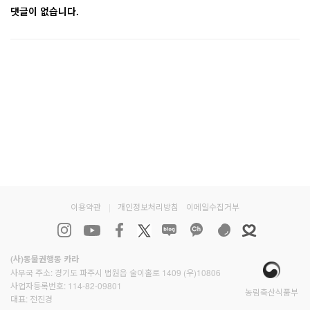
댓글이 없습니다.
이용약관
|
개인정보처리방침
이메일수집거부
(사)동물권행동 카라
사무국 주소: 경기도 파주시 법원읍 술이홀로 1409 (우)10806
사업자등록번호: 114-82-09801
농림축산식품부
대표: 전진경