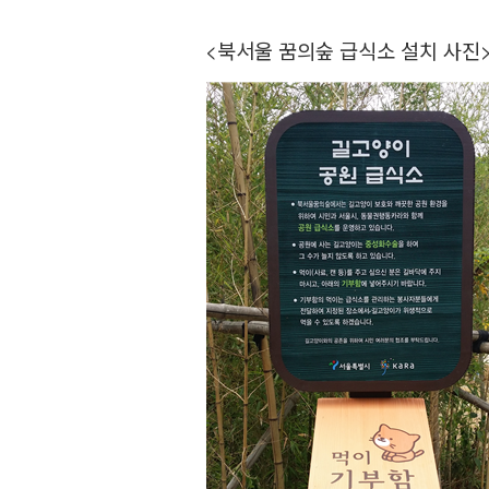
<
북서울 꿈의숲 급식소 설치 사진