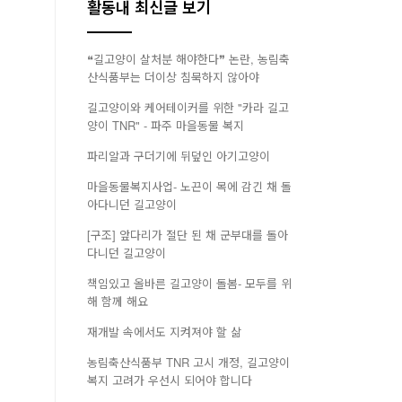
활동내 최신글 보기
❝길고양이 살처분 해야한다❞ 논란, 농림축
산식품부는 더이상 침묵하지 않아야
길고양이와 케어테이커를 위한 "카라 길고
양이 TNR" - 파주 마을동물 복지
파리알과 구더기에 뒤덮인 아기고양이
마을동물복지사업- 노끈이 목에 감긴 채 돌
아다니던 길고양이
[구조] 앞다리가 절단 된 채 군부대를 돌아
다니던 길고양이
책임있고 올바른 길고양이 돌봄- 모두를 위
해 함께 해요
재개발 속에서도 지켜져야 할 삶
농림축산식품부 TNR 고시 개정, 길고양이
복지 고려가 우선시 되어야 합니다