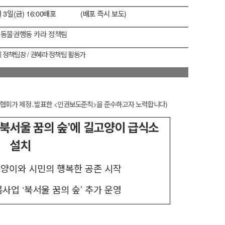
월
3
일
(
금
) 16:00
배포
(
배포 즉시 보도
)
:
동물권행동 카라 정책팀
 정책팀장
/
권혜라 정책팀 활동가
협회가 제정
․
발표한
<
인권보도준칙
>
을 준수하고자 노력합니다
)
북서울 꿈의 숲
’
에 길고양이 급식소
설치
양이와 시민의 행복한 공존 시작
봄사업
‘
북서울 꿈의 숲
’
추가 운영