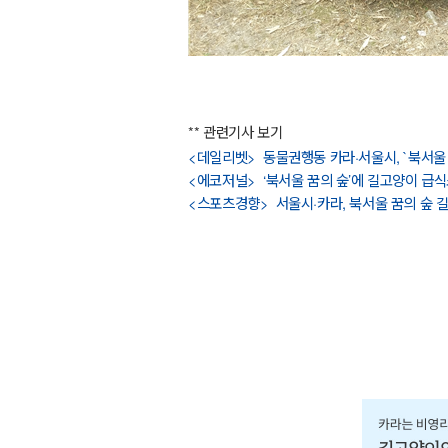
** 관련기사 보기
<데일리벳> 동물권행동 카라·서울시, `북서울 
<에코저널> ‘북서울 꿈의 숲’에 길고양이 급식
<스포츠경향>
서울시·카라, 북서울 꿈의 숲 