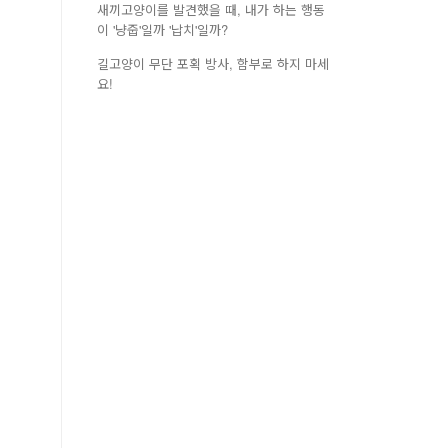
새끼고양이를 발견했을 때, 내가 하는 행동
이 '냥줍'일까 '납치'일까?
길고양이 무단 포획 방사, 함부로 하지 마세
요!