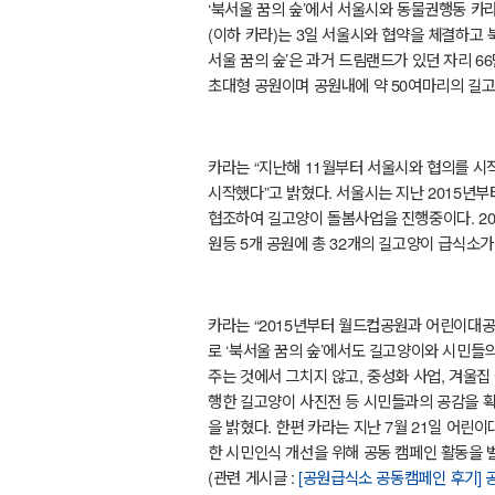
‘
북서울 꿈의 숲
’
에서 서울시와 동물권행동 카
(
이하 카라
)
는
3
일 서울시와 협약을 체결하고 
서울 꿈의 숲
’
은 과거 드림랜드가 있던 자리
66
초대형 공원이며 공원내에 약
50
여마리의 길고
카라는
“
지난해
11
월부터 서울시와 협의를 시
시작했다
”
고 밝혔다
.
서울시는 지난
2015
년부
협조하여 길고양이 돌봄사업을 진행중이다
. 2
원등
5
개 공원에 총
32
개의 길고양이 급식소가
카라는
“2015
년부터 월드컵공원과 어린이대공
로
‘
북서울 꿈의 숲
’
에서도 길고양이와 시민들의
주는 것에서 그치지 않고
,
중성화 사업
,
겨울집 
행한 길고양이 사진전 등 시민들과의 공감을 확
을 밝혔다
.
한편 카라는 지난
7
월
21
일 어린이
한 시민인식 개선을 위해 공동 캠페인 활동을 
(관련 게시글 :
[공원급식소 공동캠페인 후기] 