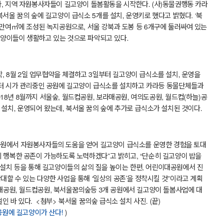
라
,
지역 자원봉사자들이 길고양이 돌봄활동을 시작한다
. (
사
)
동물권행동 카라
북서울 꿈의 숲에 길고양이 급식소
5
개를 설치
,
운영키로 했다고 밝혔다
. ‘
북
만여
㎡
에 조성된 녹지공원으로
,
서울 강북과 도봉 등
6
개구에 둘러싸여 있는
양이들이 생활하고 있는 것으로 파악되고 있다
.
작
, 8
월
2
일 업무협약을 체결하고
3
일부터 길고양이 급식소를 설치
,
운영을
터 시가 관리중인 공원에 길고양이 급식소를 설치하고 카라등 동물단체들과
018
년
8
월까지 서울숲
,
월드컵공원
,
보라매공원
,
여의도공원
,
월드컵
(
하늘
)
공
 설치
,
운영되어 왔는데
,
북서울 꿈의 숲에 추가로 급식소가 설치된 것이다
.
원에서 자원봉사자들의 도움을 얻어 길고양이 급식소를 운영한 경험을 토대
 행복한 공존이 가능하도록 노력하겠다
”
고 밝히고
, “
단순히 길고양이 밥을
설치 등을 통해 길고양이들의 삶의 질을 높이는 한편
,
어린이대공원에서 진
대할 수 있는 다양한 사업을 통해
‘
일상의 공존
’
을 정착시킬 것
”
이라고 계획
대공원
,
월드컵공원
,
북서울꿈의숲등
3
개 공원에서 길고양이 돌봄사업에 대
벌인 바 있다
.
<
첨부
>
북서울 꿈의숲 급식소 설치 사진
. (
끝
)
공원에 길고양이가 산다!
)