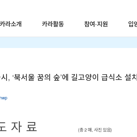
카라소개
카라활동
참여·지원
입
시, ‘북서울 꿈의 숲’에 길고양이 급식소 설
hwp
도 자 료
(
총
2
매
,
사진 있음
)