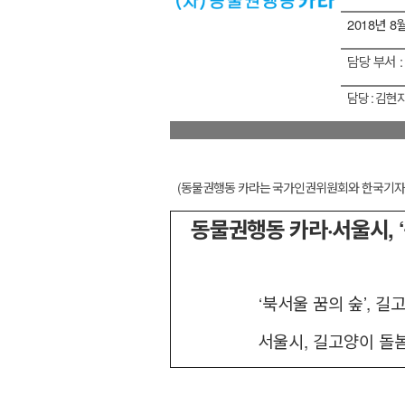
2018
년
8
담당 부서
담당
:
김현지
(
동물권행동 카라는 국가인권위원회와 한국기자
동물권행동 카라
·
서울시
, ‘
‘
북서울 꿈의 숲
’,
길고
서울시
,
길고양이 돌