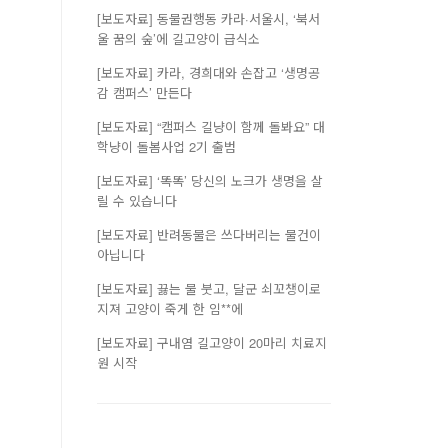
[보도자료] 동물권행동 카라·서울시, ‘북서
울 꿈의 숲’에 길고양이 급식소
[보도자료] 카라, 경희대와 손잡고 ‘생명공
감 캠퍼스’ 만든다
[보도자료] “캠퍼스 길냥이 함께 돌봐요” 대
학냥이 돌봄사업 2기 출범
[보도자료] ‘똑똑’ 당신의 노크가 생명을 살
릴 수 있습니다
[보도자료] 반려동물은 쓰다버리는 물건이
아닙니다
[보도자료] 끓는 물 붓고, 달군 쇠꼬챙이로
지져 고양이 죽게 한 임**에
[보도자료] 구내염 길고양이 20마리 치료지
원 시작