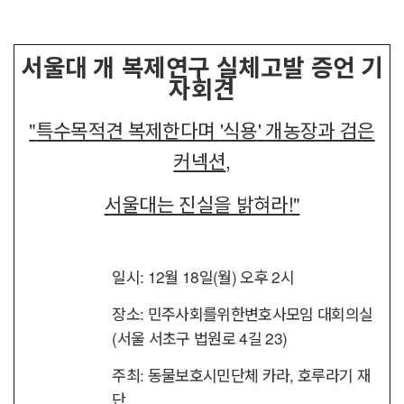
서울대 개 복제연구 실체고발 증언 기
자회견
"
특수목적견 복제한다며
'
식용
'
개농장과 검은
커넥션
,
서울대는 진실을 밝혀라
!"
일시
: 12
월
18
일
(
월
)
오후
2
시
장소
:
민주사회를위한변호사모임 대회의실
(
서울 서초구 법원로
4
길
23)
주최
:
동물보호시민단체 카라
,
호루라기 재
단