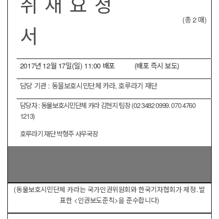
취 재 요 청
(
총
2
매
)
서
2017
년
12
월
17
일
(
일
) 11:00
배포
(
배포 즉시 보도
)
담당 기관
:
동물보호시민단체 카라
,
호루라기 재단
담당자
:
동물보호시민단체 카라 김현지 팀장
(02 3482 0999. 070 4760
1213)
호루라기 재단 박형주 사무국장
(
동물보호시민단체 카라는 국가인권위원회와 한국기자협회가 제정
․
발
표한
<
인권보도준칙
>
을 준수합니다
)