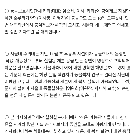
○
동물보호시민단체 카라
(
대표
:
임순례
,
이하
:
카라
)
와 공익제보 지원단
체인 호루라기재단
(
이사장
:
이영기
)
이 공동으로 오는
18
일 오후
2
시
,
민
변 대회의실에서 공익제보자를 직접 모시고
‘
서울대 개 복제연구 실체고
발 증언 기자회견
’
을 개최합니다
.
○
서울대 수의대는 지난
11
월 초 무등록 시설이자 동물학대의 온상인
‘
식용
’
개농장으로부터 실험용 개를 공급 받는 장면이 영상으로 포착되어
파문을 일으켰습니다
.
서울대측이 이에 대한 명확한 해명을 하고 있지 않
은 가운데 최근에는 해당 실험 책임자가 동물복제 연구로 알려진 서울대
이병천 교수라는 점과 개농장의 개들이 개 복제 실험에 이용되었다는 점
,
문제의 실험이 서울대 동물실험윤리위원회
(
위원장
:
박재학 교수
)
의 승인
을 얻은 사실 등이 밝혀져 논란이 증폭 되고 있습니다
.
○
본 기자회견은 해당 실험실 근거리에서
‘
식용
’
개농장 개들에 대한 이
용을 지켜봐 왔던 어느 공익제보자의 증언을 토대로 이뤄지게 됐습니다
.
기자회견에서는 서울대측이 밝히고 있지 않은
,
개 복제 실험에 대한 충격