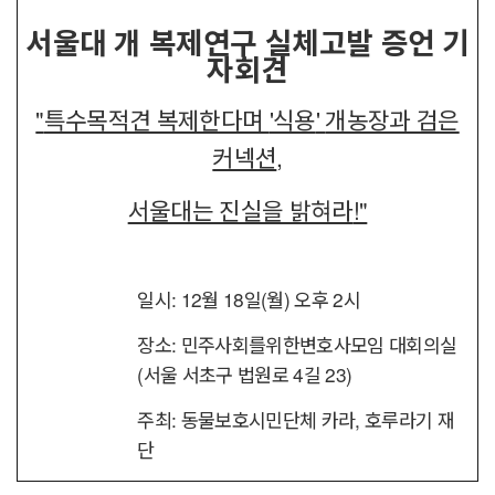
서울대 개 복제연구 실체고발 증언 기
자회견
"
특수목적견 복제한다며
'
식용
'
개농장과 검은
커넥션
,
서울대는 진실을 밝혀라
!"
일시
: 12
월
18
일
(
월
)
오후
2
시
장소
:
민주사회를위한변호사모임 대회의실
(
서울 서초구 법원로
4
길
23)
주최
:
동물보호시민단체 카라
,
호루라기 재
단