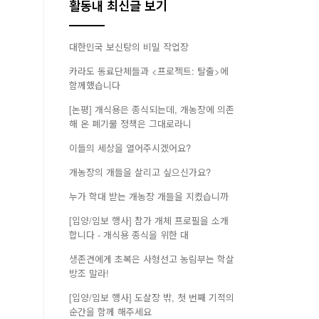
활동내 최신글 보기
대한민국 보신탕의 비밀 작업장
카라도 동료단체들과 <프로젝트: 탈출>에
함께했습니다
[논평] 개식용은 종식되는데, 개농장에 의존
해 온 폐기물 정책은 그대로라니
이들의 세상을 열어주시겠어요?
개농장의 개들을 살리고 싶으신가요?
누가 학대 받는 개농장 개들을 지켰습니까
[입양/임보 행사] 참가 개체 프로필을 소개
합니다 - 개식용 종식을 위한 대
생존견에게 초복은 사형선고 농림부는 학살
방조 말라!
[입양/임보 행사] 도살장 밖, 첫 번째 기적의
순간을 함께 해주세요