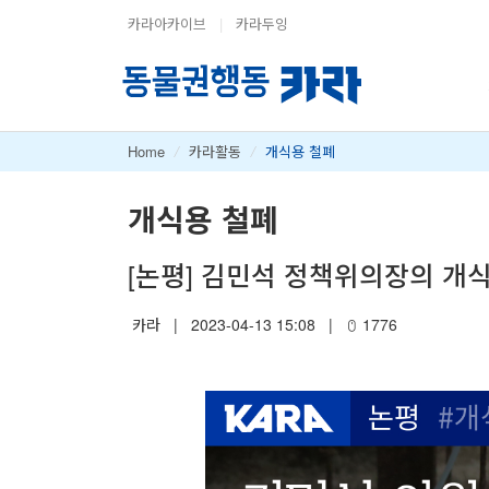
카라아카이브
|
카라두잉
Home
/
카라활동
/
개식용 철폐
개식용 철폐
[논평] 김민석 정책위의장의 개
카라
|
2023-04-13 15:08
|
1776