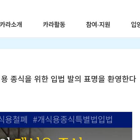
카라소개
카라활동
참여·지원
입
식용 종식을 위한 입법 발의 표명을 환영한다