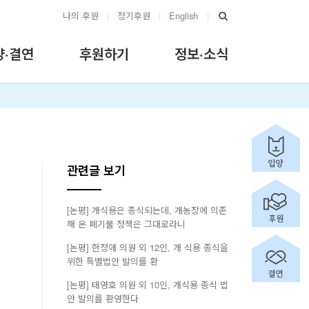
나의 후원
|
정기후원
|
English
|
양·결연
후원하기
정보·소식
관련글 보기
[논평] 개식용은 종식되는데, 개농장에 의존
해 온 폐기물 정책은 그대로라니
[논평] 한정애 의원 외 12인, 개 식용 종식을
위한 특별법안 발의를 환
[논평] 태영호 의원 외 10인, 개식용 종식 법
안 발의를 환영한다