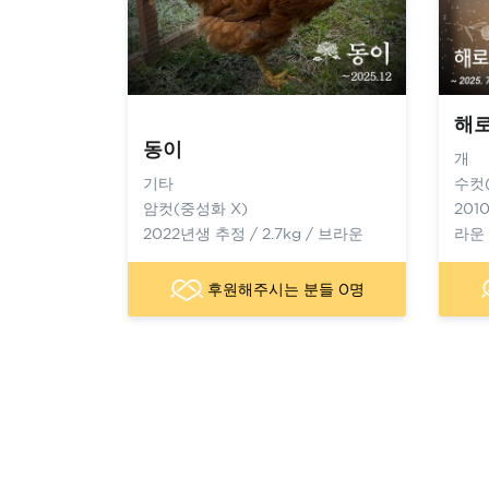
해
동이
개
기타
수컷
암컷(중성화 X)
201
2022년생 추정 / 2.7kg / 브라운
라운
후원해주시는 분들 0명