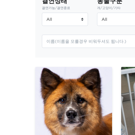
결연상태
동물구분
결연가능/결연종료
개/고양이/기타