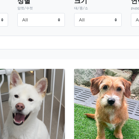
성별
크기
연
암컷/수컷
대/중/소
pupp