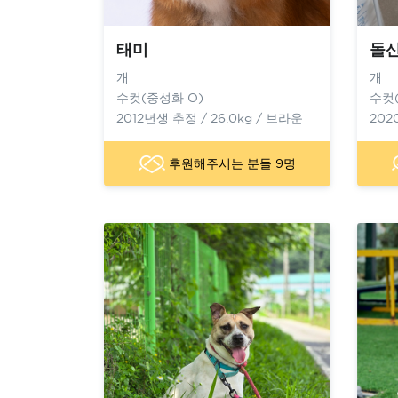
태미
돌
개
개
수컷(중성화 O)
수컷
2012년생 추정 / 26.0kg / 브라운
202
후원해주시는 분들 9명