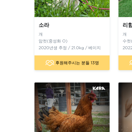
소라
리
개
개
암컷(중성화 O)
수컷
2020년생 추정 / 21.0kg / 베이지
202
후원해주시는 분들 13명