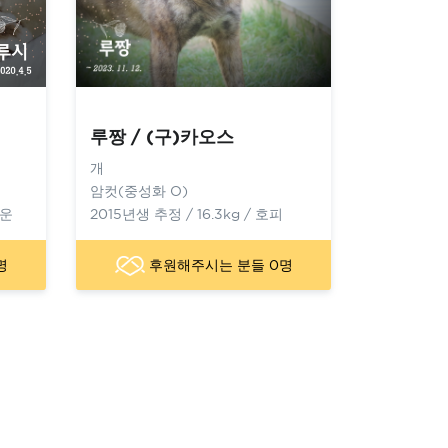
루짱 / (구)카오스
개
암컷(중성화 O)
라운
2015년생 추정 / 16.3kg / 호피
명
후원해주시는 분들 0명