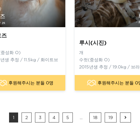
로즈
루시(시진)
(중성화 O)
개
0년생 추정 / 11.5kg / 화이트브
수컷(중성화 O)
2015년생 추정 / 19.0kg / 브
후원해주시는 분들 0명
후원해주시는 분들 0
Next
1
2
3
4
5
...
18
19