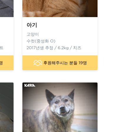
아기
고양이
수컷(중성화 O)
이트
2017년생 추정 / 6.2kg / 치즈
명
후원해주시는 분들 19명