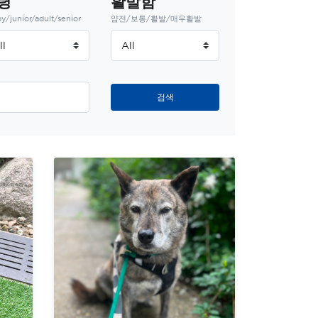
령
활발함
y/junior/adult/senior
얌전/보통/활발/매우활발
검색