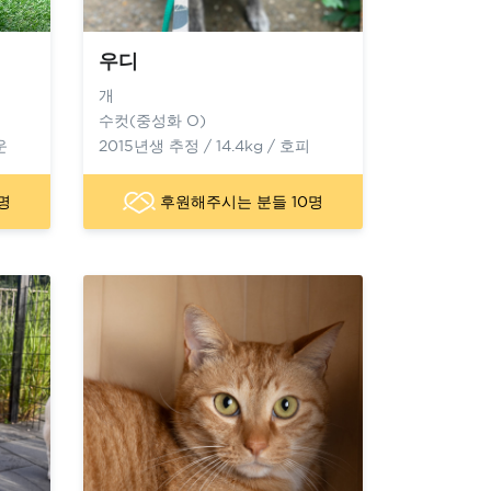
우디
개
수컷(중성화 O)
운
2015년생 추정 / 14.4kg / 호피
명
후원해주시는 분들 10명