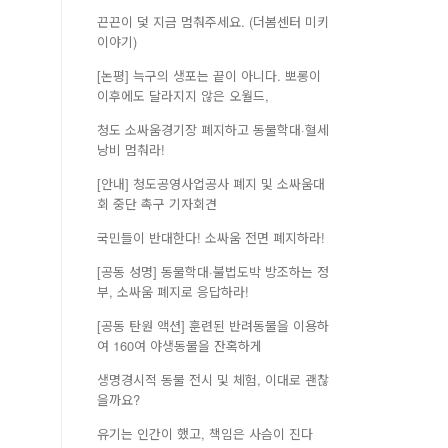
끈끈이 덫 지금 멈춰주세요. (더봄센터 미키
이야기)
[논평] 늑구의 생포는 끝이 아니다. 뽀롱이
이후에도 달라지지 않은 오월드,
청도 소싸움경기장 폐지하고 동물학대·혈세
낭비 멈춰라!
[안내] 청도공영사업공사 폐지 및 소싸움대
회 중단 촉구 기자회견
국민들이 반대한다! 소싸움 전면 폐지하라!
[공동 성명] 동물학대·불법도박 방조하는 정
부, 소싸움 폐지로 응답하라!
[공동 탄원 액션] 훈련된 반려동물을 이용하
여 160여 야생동물을 잔혹하게
생명경시적 동물 전시 및 체험, 이대로 괜찮
을까요?
유기는 인간이 했고, 책임은 사슴이 진다