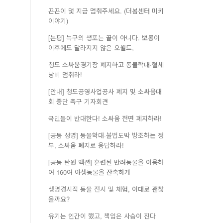
끈끈이 덫 지금 멈춰주세요. (더봄센터 미키
이야기)
[논평] 늑구의 생포는 끝이 아니다. 뽀롱이
이후에도 달라지지 않은 오월드,
청도 소싸움경기장 폐지하고 동물학대·혈세
낭비 멈춰라!
[안내] 청도공영사업공사 폐지 및 소싸움대
회 중단 촉구 기자회견
국민들이 반대한다! 소싸움 전면 폐지하라!
[공동 성명] 동물학대·불법도박 방조하는 정
부, 소싸움 폐지로 응답하라!
[공동 탄원 액션] 훈련된 반려동물을 이용하
여 160여 야생동물을 잔혹하게
생명경시적 동물 전시 및 체험, 이대로 괜찮
을까요?
유기는 인간이 했고, 책임은 사슴이 진다