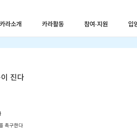
카라소개
카라활동
참여·지원
입
슴이 진다
다
를 촉구한다