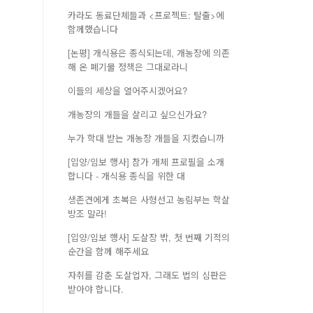
카라도 동료단체들과 <프로젝트: 탈출>에
함께했습니다
[논평] 개식용은 종식되는데, 개농장에 의존
해 온 폐기물 정책은 그대로라니
이들의 세상을 열어주시겠어요?
개농장의 개들을 살리고 싶으신가요?
누가 학대 받는 개농장 개들을 지켰습니까
[입양/임보 행사] 참가 개체 프로필을 소개
합니다 - 개식용 종식을 위한 대
생존견에게 초복은 사형선고 농림부는 학살
방조 말라!
[입양/임보 행사] 도살장 밖, 첫 번째 기적의
순간을 함께 해주세요
자취를 감춘 도살업자, 그래도 법의 심판은
받아야 합니다.