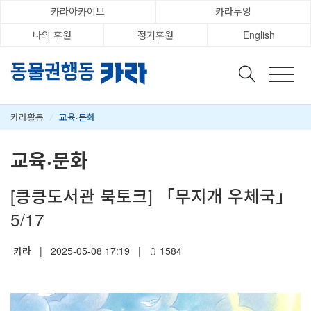
카라아카이브
카라두잉
나의 후원
정기후원
English
카라활동
/
교육·문화
교육·문화
[킁킁도서관 북토크] 「무지개 우체국」
5/17
카라
|
2025-05-08 17:19
|
1584