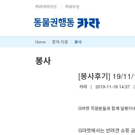
카라아카이브
|
카라두잉
Home
/
참여·지원
/
봉사
봉사
[봉사후기] 19/1
카라
|
2019-11-18 14:37
|
G마켓 직원분들과 함께 달봉이네
G마켓에서는 반려견 쇼핑 