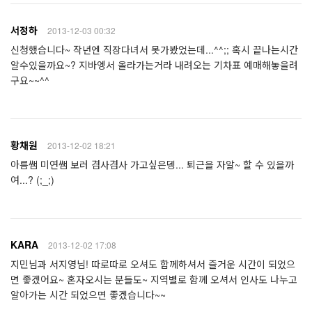
서정하
2013-12-03 00:32
신청했습니다~ 작년엔 직장다녀서 못가봤었는데...^^;; 혹시 끝나는시간
알수있을까요~? 지바엥서 올라가는거라 내려오는 기차표 예매해놓을려
구요~~^^
황채원
2013-12-02 18:21
아름쌤 미연쌤 보러 겸사겸사 가고싶은뎅... 퇴근을 자알~ 할 수 있을까
여...? (;_;)
KARA
2013-12-02 17:08
지민님과 서지영님! 따로따로 오셔도 함께하셔서 즐거운 시간이 되었으
면 좋겠어요~ 혼자오시는 분들도~ 지역별로 함께 오셔서 인사도 나누고
알아가는 시간 되었으면 좋겠습니다~~