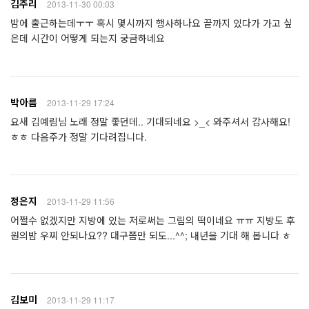
김주리
2013-11-30 00:03
밤에 출근하는데ㅜㅜ 혹시 몇시까지 행사하나요 끝까지 있다가 가고 싶
은데 시간이 어떻게 되는지 궁금하네요
박아름
2013-11-29 17:24
요새 김예림님 노래 정말 좋던데.. 기대되네요 >_< 와주셔서 감사해요!
ㅎㅎ 다음주가 정말 기다려집니다.
정은지
2013-11-29 11:56
어쩔수 없겠지만 지방에 있는 저로써는 그림의 떡이네요 ㅠㅠ 지방도 후
원의밤 우찌 안되나요?? 대구쯤만 되도...^^; 내년을 기대 해 봅니다 ㅎ
김보미
2013-11-29 11:17