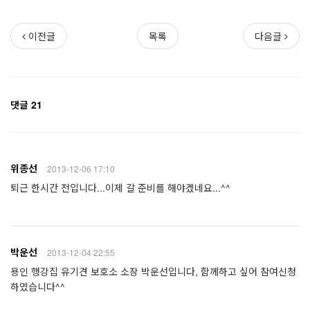
이전글
목록
다음글
댓글 21
위종선
2013-12-06 17:10
퇴근 한시간 전입니다...이제 갈 준비를 해야겠네요...^^
박운선
2013-12-04 22:55
용인 행강집 유기견 보호소 소장 박운선입니다, 함께하고 싶어 참여신청
하였습니다^^