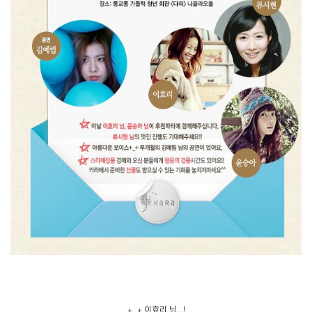
+_+ 이효리 님...!