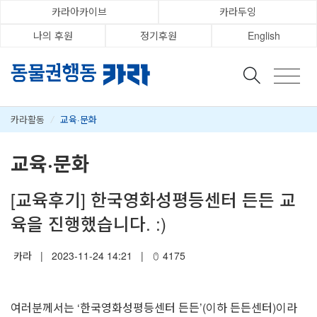
카라아카이브
카라두잉
나의 후원
정기후원
English
카라활동
/
교육·문화
교육·문화
[교육후기] 한국영화성평등센터 든든 교
육을 진행했습니다. :)
카라
|
2023-11-24 14:21
|
4175
여러분께서는 ‘한국영화성평등센터 든든’(이하 든든센터)이라