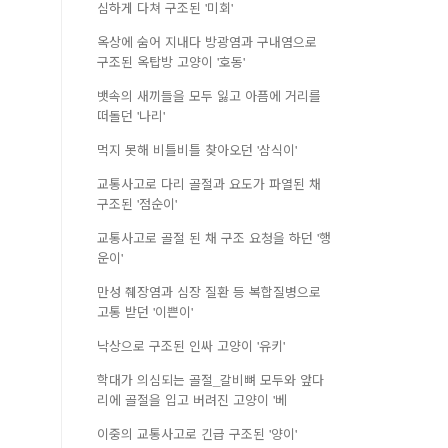
심하게 다쳐 구조된 '미회'
옥상에 숨어 지내다 방광염과 구내염으로
구조된 옥탑방 고양이 '호동'
뱃속의 새끼들을 모두 잃고 아픔에 거리를
떠돌던 '나리'
먹지 못해 비틀비틀 찾아오던 '삼식이'
교통사고로 다리 골절과 요도가 파열된 채
구조된 '점순이'
교통사고로 골절 된 채 구조 요청을 하던 '행
운이'
만성 췌장염과 심장 질환 등 복합질병으로
고통 받던 '이쁜이'
낙상으로 구조된 인싸 고양이 '유키'
학대가 의심되는 골절_갈비뼈 모두와 앞다
리에 골절을 입고 버려진 고양이 '베
이중의 교통사고로 긴급 구조된 '양이'