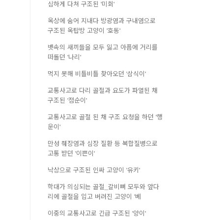
심하게 다쳐 구조된 '미회'
옥상에 숨어 지내다 방광염과 구내염으로
구조된 옥탑방 고양이 '호동'
뱃속의 새끼들을 모두 잃고 아픔에 거리를
떠돌던 '나리'
먹지 못해 비틀비틀 찾아오던 '삼식이'
교통사고로 다리 골절과 요도가 파열된 채
구조된 '점순이'
교통사고로 골절 된 채 구조 요청을 하던 '행
운이'
만성 췌장염과 심장 질환 등 복합질병으로
고통 받던 '이쁜이'
낙상으로 구조된 인싸 고양이 '유키'
학대가 의심되는 골절_갈비뼈 모두와 앞다
리에 골절을 입고 버려진 고양이 '베
이중의 교통사고로 긴급 구조된 '양이'