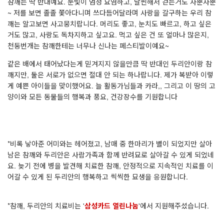
참깨는 딱 반대예요. 눈빛이 엄청 요염하고, 날씬해서 걷는거도 사뿐사뿐
~ 저를 보면 졸졸 쫓아다니며 쓰다듬어달라며 사랑을 갈구하는 우리 참
깨는 알고보면 사고뭉치랍니다. 머리도 좋고, 눈치도 빠르고, 하고 싶은
거도 많고, 사랑도 독차지하고 싶고요. 먹고 싶은 건 또 얼마나 많은지,
천둥번개는 참깨한테는 너무나 신나는 페스티발이예요~
같은 배에서 태어났다는게 믿겨지지 않을만큼 딱 반대인 두리안이랑 참
깨지만, 둘은 서로가 없으면 절대 안 되는 하나랍니다. 제가 복받아 이렇
게 예쁜 아이들을 맞이했어요. 늘 활동가님들과 카라,, 그리고 이 땅의 고
양이와 모든 동물들의 행복과 풍요, 건강장수를 기원합니다
*비록 낳아준 어미와는 헤어졌고, 남매 중 한마리가 별이 되었지만 살아
남은 참깨와 두리안은 사람가족과 함께 반려묘로 살아갈 수 있게 되었네
요. 늦기 전에 병을 발견해 치료한 참깨, 안정적으로 지속적인 치료를 이
어갈 수 있게 된 두리안의 행복하고 씩씩한 묘생을 응원합니다.
*참깨, 두리안의 치료비는 '
삼성카드 열린나눔
'에서 지원해주셨습니다.