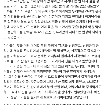
나니까 두리안은 급격히 상태가 안 좋아졌고 저러다 큰 일 나지 싶을 정
도로 기력이 안 좋아졌습니다. 엄마 젖을 빨러 갈 기력도 없을 정도였으
니까요. 저러다 죽겠다 싶어 급히 약을 지어먹이고 두리안은 간신히 위급
한 상황들을 넘겼습니다. 늘 어미 예쁜이가 지키고 있다보니 아가냥이들
은 접근조차 결코 쉽지 않았습니다. 위급 상황이 되면 용기를 내어 하악
질에 냥펀치를 마구 날리는 어미 품을 뚫고 아가를 구출해내어 약을 먹이
고 중단하고를 반복할 수 밖에 없었고, 두리안의 허피스는 만성이 되어가
고 있었습니다.
아가들이 젖을 거의 떼어갈 무렵 구청에 TNR을 신청했고, 신청한지 한
달만에 저희집 주차장에서 예쁜이는 잘 잡혀줬고, 성공적으로 중성화 수
술을 마쳤습니다. 그러나 문제는 이때부터 벌어지기 시작했네요. 보금자
리로 돌아와 잘 방사된 예쁜이는 그 자리에서 집을 나가고 말았습니다.
어미가 가출을 하고나니 아직 젖을 먹고 있던 허약한 두리안, 그나마 씩
씩했던 참깨와 녹두에게 위험천만한 일들이 자꾸 벌어지기 시작했습니
다. 호기심을 자극하는 주차장 밖으로 탈출이 잦아지면서 길거리를 마구
달리는 오토바이들, 자동차들에 치일 뻔 한 적도 너무 많았고, 따사로운
햇볕이 좋았는지 길 한가운데에 누워 있질 않나, 아무거나 막 주워먹기도
하고, 밖에서 길을 잃어버리고 헤매다가 발견되기도 일쑤였습니다. 예쁜
이가 정말 아가들을 철저하게 보호하고 케어해줬던 모양입니다.