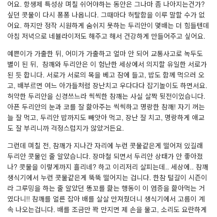
어요. 항생제 특성상 며칠 쉬어야하는 동안은 그나마 좀 나아지는건가?
싶던 콧물이 다시 퐁퐁 나옵니다. 그때마다 허탈함을 이루 말할 수가 없
어요. 하지만 정작 시원하게 숨쉬지 못하는 두리안이 몇배는 더 힘들텐데
아침 저녁으로 네뷸라이저도 해주고 해서 건강하게 만들어주고 싶어요.
예쁜이가 가출한 뒤, 어미가 가출하고 얼마 안 되어 교통사고로 녹두도
별이 된 뒤, 참깨와 두리안은 이 험난한 세상에서 의지할 유일한 서로가
된 듯 합니다. 서로가 서로의 목을 베고 잠에 들고, 밥도 함께 먹으러 오
고, 배부르면 여느 아가들처럼 장난치고 우다다다 잡기놀이도 하면서요.
허약한 두리안을 신경쓰느라 씩씩한 참깨는 사실 살짝 뒷전이었습니다.
아픈 두리안의 눈과 코를 잘 핥아주는 씩씩하고 명랑한 참깨! 자기 꺼는
늘 잘 먹고, 두리안 밥까지도 빼앗아 먹고, 장난 잘 치고, 명랑하게 애교
도 잘 부리니까 걱정스럽지가 않았거든요.
그런데 며칠 전, 참깨가 지나간 자리에 누런 콧물같은게 떨어져 있길래
두리안 콧물인 줄 알았습니다. 장마철 되면서 두리안 상태가 안 좋아졌
나? 콧물을 이렇게까지 흘리네? 하고 이리저리 살피는데.. 세상에.. 참깨
생식기에서 누런 콧물같은게 뚝뚝 떨어지는 겁니다. 한참 털갈이 시즌이
라 그루밍을 하는 줄 알았던 똥꼬를 핥는 행동이 이 염증을 핥아먹는 거
였다니!! 참깨를 얼른 잡아 배를 살살 만져줬더니 생식기에서 고름이 계
속 나오는겁니다. 배를 조금만 꽉 만지면 제 손을 물고, 소리도 요란하게