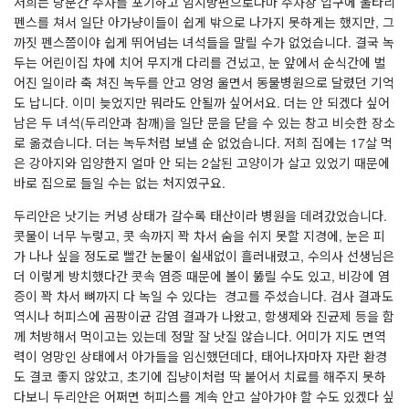
저희는 당분간 주차를 포기하고 임시방편으로나마 주차장 입구에 울타리
펜스를 쳐서 일단 아가냥이들이 쉽게 밖으로 나가지 못하게는 했지만, 그
까짓 펜스쯤이야 쉽게 뛰어넘는 녀석들을 말릴 수가 없었습니다. 결국 녹
두는 어린이집 차에 치어 무지개 다리를 건넜고, 눈 앞에서 순식간에 벌
어진 일이라 축 쳐진 녹두를 안고 엉엉 울면서 동물병원으로 달렸던 기억
도 납니다. 이미 늦었지만 뭐라도 안될까 싶어서요. 더는 안 되겠다 싶어
남은 두 녀석(두리안과 참깨)을 일단 문을 닫을 수 있는 창고 비슷한 장소
로 옮겼습니다. 더는 녹두처럼 보낼 순 없었습니다. 저희 집에는 17살 먹
은 강아지와 입양한지 얼마 안 되는 2살된 고양이가 살고 있었기 때문에
바로 집으로 들일 수는 없는 처지였구요.
두리안은 낫기는 커녕 상태가 갈수록 태산이라 병원을 데려갔었습니다.
콧물이 너무 누렇고, 콧 속까지 꽉 차서 숨을 쉬지 못할 지경에, 눈은 피
가 나나 싶을 정도로 빨간 눈물이 쉴새없이 흘러내렸고, 수의사 선생님은
더 이렇게 방치했다간 콧속 염증 때문에 볼이 뚫릴 수도 있고, 비강에 염
증이 꽉 차서 뼈까지 다 녹일 수 있다는 경고를 주셨습니다. 검사 결과도
역시나 허피스에 곰팡이균 감염 결과가 나왔고, 항생제와 진균제 등을 함
께 처방해서 먹이고는 있는데 정말 잘 낫질 않습니다. 어미가 지도 면역
력이 엉망인 상태에서 아가들을 임신했던데다, 태어나자마자 자란 환경
도 결코 좋지 않았고, 초기에 집냥이처럼 딱 붙어서 치료를 해주지 못하
다보니 두리안은 어쩌면 허피스를 계속 안고 살아가야 할 수도 있겠다 싶