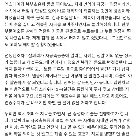
엑스레이와 복부초음파 등을 찍어봤고, 저게 만약에 자궁내 염증이라면,
배속에서 터질 위험성도 있어 바로 개복하여 적출하는 것만이 방법이라
하셨습니다. 하루 금식 후, 검사 다음날 바로 개복이 이뤄졌습니다. 선생
님이 수술 끝나고 적출한 자궁을 보여주시면서도 놀라하셨습니다. 한껏
부풀어오른 참깨의 적출된 자궁을 핀셋으로 누르는데 그 누런 염증이 쭉
쭉 나왔습니다. 저게 참깨 몸 속에서 터지지 않고 있었다니... 그것만으로
도 고마워 해야할 상황이었습니다.
선생님조차 1살짜리가 자궁축농증에 걸리는 사례는 정말 거의 없을 정도
라 놀랍다고 하셨구요. 배 안에서 터졌으면 복막염 등으로 번졌을텐데 그
러지 않아 다행이고, 보통 그루밍 등으로 핥아먹어서 발견하기가 쉽지
않다 하셨어요. 염증이 새어나오는걸 어떻게 잘 발견했냐시며, 수술이 아
주 말끔하게 잘 되었다고 합니다. 참깨는 살 운명인가 봅니다. 입원치료
는 비용적으로 부담스러워서 3~4일간은 통원하며 주사 맞고 상태를 지
켜볼 예정이구요. 3일차에는 꼭 염증수치를 검사해보신다고 하셨어요.
염증수치가 잘 나오기만 하면 클 탈이 없을 거라고 합니다.
두리안 역시 허피스 치료를 하면서, 곧 중성화 수술을 진행하고자 합니
다. 1살짜리도 자궁축농증에 걸릴 수 있다는 사례를 자매인 참깨가 경험
한 이상, 두리안도 결코 안전하다고 할 수 없기 때문이에요. 두리안은 열
심히 약을 먹이는 것 말고도 해줄 수 있는 호흡기 치료를 병행하면 좋겠