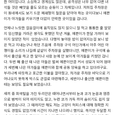
한 어미입니다. 소심하고 경계심도 많은데, 공격성은 너무 없어 다른 녀
석들 것은 빼앗을 줄도 모르는 순둥이 그 자체입니다. 저희집 주차장은
이 동네에서도 보기 드문 폐쇄형의 철문을 닫아야 하는 곳이다보니 예쁜
이가 아가들을 키우기엔 더없이 안락한 곳이었을 겁니다.
언제나 느릿한 걸음걸이에 움직임도 많지 않으니 잘 먹고 통통한 줄 알았
지 임신했을 거라곤 생각도 못했던 작년 겨울, 예쁜이가 한달 가까이 보
이지 않았던 적이 있었습니다. 다행히 놓아둔 밥이 없어지는걸 보니 밥
은 먹고 지내는구나 하던 즈음에 주차장 구석 어딘가에서 아주 어린 아
깽이들 소리가 나길래 샅샅이 주차장을 살폈더니만, 예쁜이가 구석에 숨
어서 출산을 하고 한 달이나 사람 눈에 안 보이게 아가들을 키웠던 겁니
다. 두번 째 출산 때 나은 아들은 벌써 예쁜이만큼 커서 성묘가 되어 엄마
가 세번째 나은 아가들을 예쁜이와 함께 공동 양육을 하고 있더라구요.
부리나케 따듯하고 포근한 이불을 깔아줬고, 차가운 주차장 바닥으로 기
어나오지 못하게 박스도 큰걸로 마련해주고, 세번이나 출산한 예쁜이한
테는 보양도 필요해 보였습니다.
새끼 중 회색털을 가진 두리안은 태어나면서부터 눈과 코가 눈꼽과 염증
으로 범벅이 되어 떠지지도 않고, 누런 코가 가득 끼어 숨쉬기도 쉽지 않
아 보였습니다. 그 때까지만 해도 저는 고양이 허피스에 대해 정확한 지
식도 경험도 없었기에 시간이 지나면 나으려니 했지요. 하지만 두달쯤 지