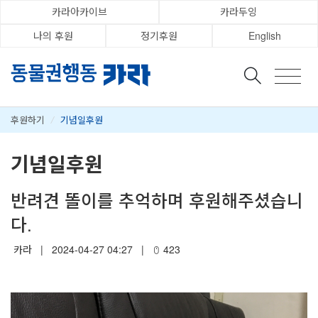
카라아카이브
카라두잉
나의 후원
정기후원
English
후원하기
/
기념일후원
기념일후원
반려견 똘이를 추억하며 후원해주셨습니
다.
카라
|
2024-04-27 04:27
|
423