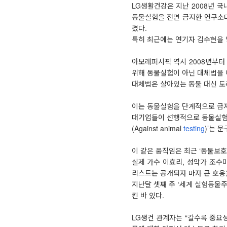
LG생활건강은 지난 2008년 
동물실험을 전면 금지한 연구소다
켰다.
특히 최근에는 연기자 김수현을 영
아모레퍼시픽 역시 2008년부터
위해 동물실험이 아닌 대체법을 
대체법은 살아있는 동물 대신 도
이는 동물실험을 단계적으로 금지
대기업들이 선행적으로 동물실험을
(Against animal
testing
)’는 
이 같은 움직임은 최근 ‘동물보호
실제 가수 이효리, 성악가 조수
리스트는 공개되자 마자 큰 호응
지난달 셋째 주 ‘세계 실험동물
킨 바 있다.
LG생건 관계자는 “갈수록 중요