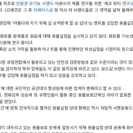
국내 최초로
친환경
유기농
브랜드
비욘드의 제품 연구를 위한 ‘에코 뷰티
연구
. LG생건은 그 후
더페이스샵
등 자사 타 브랜드들로 그 영역을 넓혀 올해
입해 “아름다워 지기 위해 널 상처받게 할 순 없다”는 멘트를 삽입한 동물실험
 화장품 완제품과 원료에 대해 동물실험을 실시하고 있지 않다. 화장품 기능
이용해 연구 중이다.
축된 소의 각막을 활용하거나 쥐를 통해 진행하던 독성실험을 시험키트 등으로
한 유럽연합에서 활용되고 있는 안전성 검증방법과 같은 수준이라는 것이 업
 금지하자 하위 업체들도 이 같은 움직임에 따르고 있다. 로드샵 브랜드 미
문구를 삽입해 동물실험을 하지 않고 있음을 강조하고 있다.
’에 대한 국민적인 공감대가 형성됨에 따른 업계의 변화라고 할 수 있다.
미, 영화감독 임순례 등 유명인들이 활동 중인 동물보호단체인 카라가 발표한 
을 얻었다.
주간’에 맞춰 전국적으로 펼쳐진 동물실험 반대 캠페인 역시 자발적 서명운동으
성이 대두되고 있는 동물보호 문제에 앞장서기 위해 동물실험 반대 운동에 참여