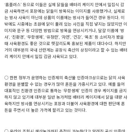
‘홈플러스’ 등으로 이들은 실제 닭들을 배터리 케이지 안에서 밀집식 감
금 사육하면서 포장에는 닭들이 방목되는 이미지를 사용했거나, 실제로
는 방사 사육이 아닌데 상품의 이름에는 방사가 들어간 경우 등이다. 이
밖에도 시중에는 초원에 닭이 풀려 있는 사진을 직접 넣지는 않았지만 이
미지와 문구 등 다양한 방법으로 방목을 연상시키거나, 달걀 이름에 ‘방
사’, ‘친환경’, ‘무항생제’, ‘유정란’, ‘자연’, ‘건강’, ‘목초’ 등 소비자가 봤을
때 사육환경도 좋은 것으로 헷갈리도록 홍보된 제품이 대다수다. 하지만
거의 대부분의 국내 산란계는 공장식 축산의 상징이라고 할 수 있는 배터
리 케이지 안에서 밀집 감금 사육되고 있다.
○ 한편 정부가 운영하는 인증제의 축산물 인증마크상으로는 닭의 사육
환경을 분별할 수 없는 경우가 많아 혼돈을 가중시키고 있다. 예를 들어
대표적인 친환경 인증으로 통하는 ‘무항생제’ 인증의 경우 케이지를 금지
하지 않고 있기에 대부분 일반 농가처럼 배터리 케이지에서 닭을 대량 사
육하지만 방사를 연상시키는 포장과 더불어 사육환경에 대한 판단에 혼
돈을 주면서 더 높은 가격에 팔리고 있는 것이다.
○ 온라인 조회시 생산농가까지 추적이 가능하다고 알려진 공식 인증마