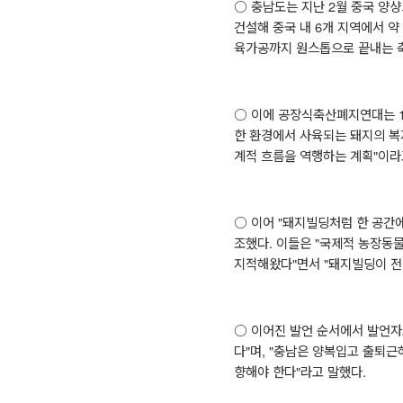
○
충남도는 지난
2
월 중국 양
건설해 중국 내
6
개 지역에서 약
육가공까지 원스톱으로 끝내는 
○
이에 공장식축산폐지연대는
한 환경에서 사육되는 돼지의 복
계적 흐름을 역행하는 계획
"
이라
○
이어
"
돼지빌딩처럼 한 공간에
조했다
.
이들은
"
국제적 농장동
지적해왔다
"
면서
"
돼지빌딩이 전
○
이어진 발언 순서에서 발언자
다
"
며
, "
충남은 양복입고 출퇴근
향해야 한다
"
라고 말했다
.