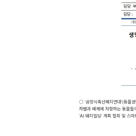
○
'
공장식축산폐지연대
'(
동물권
차별과 배제에 저항하는 동물들
'AI
돼지빌딩
'
계획 철회 및 스