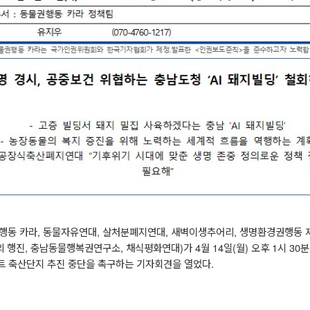
행동 카라
,
동물자유연대
,
살처분폐지연대
,
새벽이생추어리
,
생명환경권행동 
의 행진
,
충남동물행복권연구소
,
채식평화연대
)
가
4
월
14
일
(
월
)
오후
1
시
30
분
마트 축산단지 추진 중단을 촉구하는 기자회견을 열었다
.