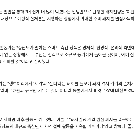
는 발언을 통해
"
더 쉽게 더 많이 먹겠다는 일념만으로 탄생한 돼지빌딩은
'
야만
 대상으로 예방적 살처분을 시행하는 상황에서 막대한 수의 돼지를 밀집사육
 활동가는
"
충남도가 말하는 스마트 축산 정책은 경제적
,
환경적
,
윤리적 측면에
이 없는 상황에서 그 부담은 전적으로 소규모 농가에게 돌아올 것이며
,
이미 
욱 심화될 것
"
이라고 설명했다
.
동가는
"
생추어리에서
'
새벽
'
과
'
잔디
'
라는 돼지를 돌보며 돼지 역시 각각의 존재가
"
라며
, "
효율과 규모만 키우는 것이 아니라 동물에게서 빼앗은 삶에 대한 반성
기자회견 이후 활동도 예고했다
.
이들은
"
돼지빌딩 계획 완전 폐지를 촉구하
충남도의 대규모 축산단지 사업 철폐 활동을 지속할 계획이다
"
라고 밝혔다
. 끝.