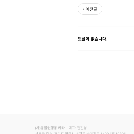
이전글
댓글이 없습니다.
대표: 전진경
(사)동물권행동 카라
사무국 주소: 경기도 파주시 법원읍 술이홀로 1409 (우)10806