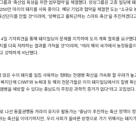
샹그룹과
'
축산업 육성을 위한 업무협약
'
을 체결했다
.
양샹그룹은 고층 빌딩에 
250
만 마리의 돼지를 사육 중이다
.
해당 기업과 협약을 체결한 도는
"
소규모 
축산단지를 만들 것
"
이라며
, '
양복입고 출퇴근하는 스마트 축산
'
을 추진하겠다
14
일 기자회견을 통해 돼지빌딩의 문제를 지적하며 도의 계획 철회를 요구했
지를 더욱 저하하는 결과를 가져올 것
"
이라며
, "
여러 해외 국가에서 농장동물의
고 강력하게 비난했다
.
 많은 수의 돼지를 밀집 사육하는 형태는 전염병 확산을 가속화 할 우려가 높
물복지단체
CIWF
와 뉴욕대 등 해외 전문가들은 이미 돼지빌딩에서의 질병 확
염병을 예방할 수 있다는 충남도의 주장은 과학적 증거가 없다
"
라고 꼬집었다
로 나선 동물권행동 카라의 유지우 활동가는
"
충남이 추진하는 축산 정책이 
하는 축산을 이야기하지만
,
우리 사회가 올바른 방향으로 가기 위해서는 돼지가