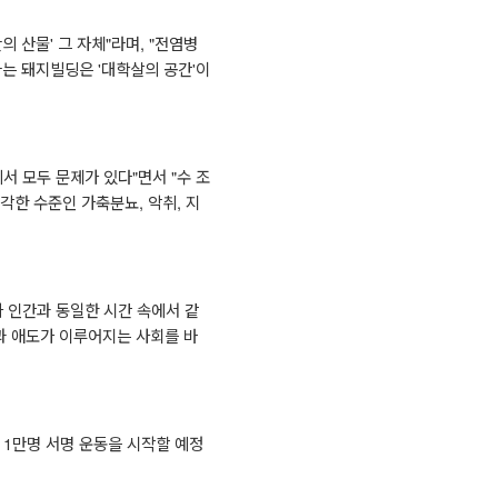
의 산물
'
그 자체
"
라며
, "
전염병
하는 돼지빌딩은
'
대학살의 공간
'
이
서 모두 문제가 있다
"
면서
"
수 조
심각한 수준인 가축분뇨
,
악취
,
지
 인간과 동일한 시간 속에서 같
과 애도가 이루어지는 사회를 바
는
1
만명 서명 운동을 시작할 예정