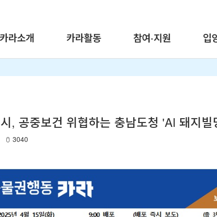
카라소개
카라활동
참여·지원
입
경시, 공중보건 위협하는 충남도청 'AI 돼지빌
3040