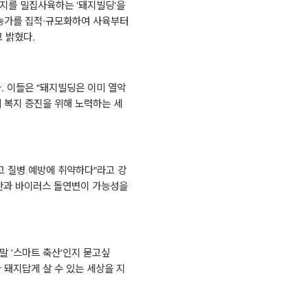
돼지를 밀집사육하는
'
돼지빌딩
'
을
농가를 집적
∙
규모화하여 사육부터
고 밝혔다
.
다
.
이들은
"
돼지빌딩은 이미 열악
 복지 증진을 위해 노력하는 세
고 질병 예방에 취약하다
"
라고 강
산과 바이러스 돌연변이 가능성을
.
정말
'
스마트 축산
'
인지 묻고싶
 돼지답게 살 수 있는 세상을 지