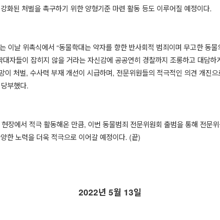
강화된 처벌을 촉구하기 위한 양형기준 마련 활동 등도 이루어질 예정이다
.
표는 이날 위촉식에서
“
동물학대는 약자를 향한 반사회적 범죄이며 무고한 동물
학대자들이 잡히지 않을 거라는 자신감에 공공연히 경찰까지 조롱하고 대담하게
망이 처벌
,
수사력 부재 개선이 시급하며
,
전문위원들의 적극적인 의견 개진으
 당부했다
.
 현장에서 적극 활동해온 만큼
,
이번 동물범죄 전문위원회 출범을 통해 전문위
다양한 노력을 더욱 적극으로 이어갈 예정이다
. (
끝
)
2022
년
5
월
13
일