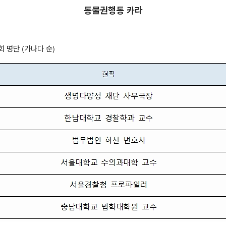
동물권행동 카라
회 명단
(
가나다 순
)