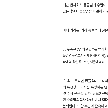
최근 반사회적 동물범죄 수법이 
근본적인 대응방안을 마련하기 위
이에 카라는
‘
카라 동물범죄 전
○
위촉된
7
인의 위원들은 범죄학
물권연구변호사단체
PNR
이사
),
과대학 황철용 교수
,
서울대학교 수
○
최근 온라인 동물학대 범죄의
의 특성상 피의자를 특정하는 단
및 수사 전문성 강화
,
정보통신망
한 수의법의학자 양성
,
방치 학대
논의된다
.
또한 수법이 잔혹하고