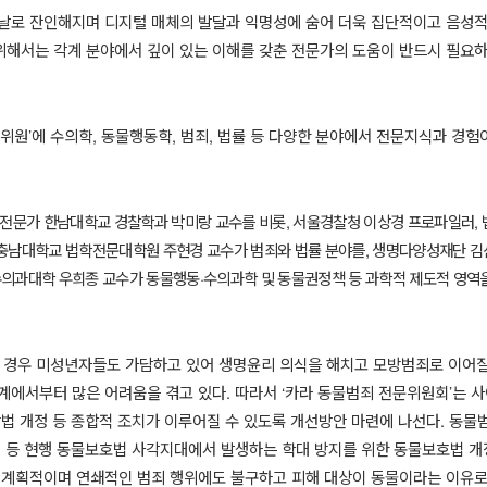
날로 잔인해지며 디지털 매체의 발달과 익명성에 숨어 더욱 집단적이고 음성
해서는 각계 분야에서 깊이 있는 이해를 갖춘 전문가의 도움이 반드시 필요
문위원
’
에 수의학
,
동물행동학
,
범죄
,
법률 등 다양한 분야에서 전문지식과 경험
 전문가 한남대학교 경찰학과 박미랑 교수를 비롯
,
서울경찰청 이상경 프로파일러
,
충남대학교 법학전문대학원 주현경 교수가 범죄와 법률 분야를
,
생명다양성재단 김
의과대학 우희종 교수가 동물행동
·
수의과학 및 동물권정책 등 과학적 제도적 영역
 경우 미성년자들도 가담하고 있어 생명윤리 의식을 해치고 모방범죄로 이어질
계에서부터 많은 어려움을 겪고 있다
.
따라서
‘
카라 동물범죄 전문위원회
’
는 사
법 개정 등 종합적 조치가 이루어질 수 있도록 개선방안 마련에 나선다
.
동물범
 등 현행 동물보호법 사각지대에서 발생하는 학대 방지를 위한 동물보호법 개
 계획적이며 연쇄적인 범죄 행위에도 불구하고 피해 대상이 동물이라는 이유로