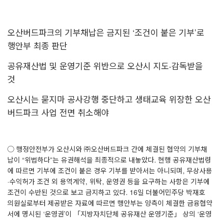
오산버드파크의 기부채납은 금지된
‘
조건이 붙은 기부
’
로
행안부 최종 판단
공유재산법 및 운영기준 위반으로 오산시 지도
‧
감독받을
것
오산시는 묻지마 공사강행 중단하고 생태교육 위장한 오산
버드파크 사업 전면 취소해야
◯ 행정안전부가 오산시와 ㈜오산버드파크 간에 체결된 협약의 기부채
납이
“
위법하다
”
는 유권해석을 최종적으로 내놓았다
.
현행 공유재산법령
에 따르면 기부에 조건이 붙은 경우 기부를 받아서는 아니되며
,
무상사용
·
수익허가 조건 외 용역계약
,
위탁
,
운영권 등을 요구하는 사항은 기부에
조건이 수반된 것으로 보고 금지하고 있다
. 16
일 더불어민주당 박재호
의원실로부터 제공받은 자료에 따르면 행안부는 양측이 체결한 금융협약
서에 명시된
‘
운영권
’
이 「지방자치단체 공유재산 운영기준」 상의
‘
운영