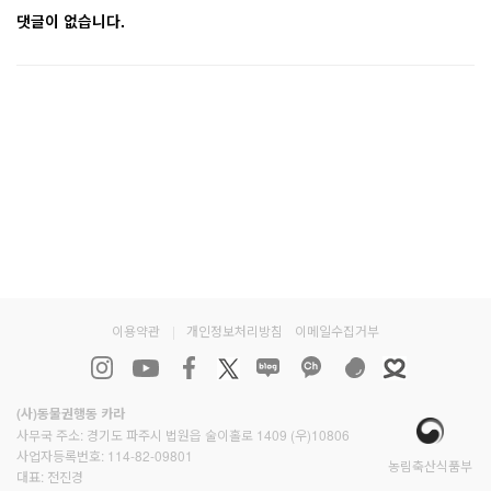
댓글이 없습니다.
이용약관
|
개인정보처리방침
이메일수집거부
(사)동물권행동 카라
사무국 주소: 경기도 파주시 법원읍 술이홀로 1409 (우)10806
사업자등록번호: 114-82-09801
농림축산식품부
대표: 전진경