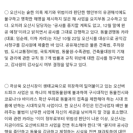
◯ 오산시는 숱한 의혹 제기와 위법이라 판단한 행안부의 유권해석에도
불구하고 명확한 해명을 제시하지 않은 채 사업을 요지부동 고수하고 있
다
.
오히려 오산시 담당자는
“
공사를 중지할 계획도 없고
, 12
월 말에 완
공 예정
”
이라고 밝히면서 공사를 그대로 강행하고 있다
.
동물권행동 카라
(
대표
:
임순례
,
이하 카라
)
는 지난
10
월
22
일 오산시를 대상으로 공익감
사청구를 감사원에 제출한 바 있다
.
공유재산법은 물론 건축법
,
주차장
법
,
도시교통정비법
,
국토계획법
,
동물원‧수족관법
,
건축물대장의 기재
및 관리에 관한 규칙 등
7
개 법률과 규칙 위반에 대한 감사를 청구하였
고
,
감사원의 감사실시 여부 결정을 앞두고 있다
.
◯ 곽상욱 오산시장이 생태교육으로 위장하여 밀어붙이고 있는 오산버
드파크 사업은 또 하나의 체험동물원에 불과하며 구시대적인 동물전시와
코로나
19
바이러스 확산 우려로 동물과의 접촉을 제한해야 하는 시대 흐
름에 반하는 시대착오적 사업이다
.
한 오산시 주민은 민간사업자 배만 불
려주는 불법이 난무한 사업에 자신의 세금을 낭비하지 말 것을 호소했다
.
이와 관련 카라는
“
이미 정부로부터 위법성 판단이 나온 이상
,
오산시는
지금이라도 오산버드파크 사업을 전면 취소해야 한다
.”
며
“
묻지마 공사강
행을 중단하고 동물을 감금하고 체험하는 시설을 전면 재검토하여 대안