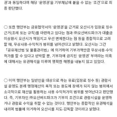
권
’
과 동일하다며 해당
‘
운영권
’
을 기부채납에 붙을 수 없는
‘
조건
’
으로 최
종 판단했다
.
◯ 또한 행안부는 금융협약서의
‘
운영권
’
을 근거로 오산시가 입장료 징수
근거
(
조례 또는 규칙
)
를 마련하고 있다는 점과 ㈜오산버드파크가 대출금
미상환시 오산시가 책임지고 우선 변제한다는 점 등을 종합적으로 고려
할 때
,
무상사용‧수익허가 범위를 넘어선다고 밝혔다
.
오산시는 그간
「공유재산법 및 물품관리법」에 의거하여 기부가액만큼 무상사용‧수익
허가를 할 수 있다고 반박할 뿐
,
기부자에 금지된
‘
운영권
’
부여라는 의혹
에 대해서는 유권해석을 미루며 명확한 해명을 내놓지 않고 있었다
.
◯ 이어 행안부는 일반인을 대상으로 하는 유료
(
입장료 징수 등
)
관람시
설 운영도 본래 행정재산의 목적 또는 용도에 장애가 되지 않는 범위에서
소극적으로 재산을 활용하는 사용 수익허가의 범위를 벗어난다고 판단했
다
.
즉
,
기부자인 ㈜오산버드파크가 기부의 조건으로 관람시설을 운영하
거나 관람료 수익을 취할 수 없는 것이다
.
행안부는 종합적인 유권해석을
내리며 법률에 의거하여 오산시를 지도‧감독할 것이라고 밝혔다
.