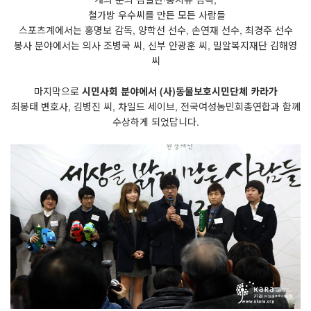
철가방 우수씨를 만든 모든 사람들
스포츠계에서는 홍명보 감독, 양학선 선수, 손연재 선수, 최경주 선수
봉사 분야에서는 의사 조병국 씨, 신부 안광훈 씨, 밀알복지재단 김해영
씨
마지막으로
시민사회 분야에서 (사)동물보호시민단체 카라가
최봉태 변호사, 김병진 씨, 차일드 세이브, 전국여성농민회총연합과 함께
수상하게 되었답니다.