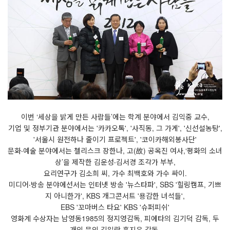
이번 ‘세상을 밝게 만든 사람들’에는 학계 분야에서 김익중 교수,
기업 및 정부기관 분야에서는 '카카오톡', '사직동, 그 가게', '신선설농탕',
'서울시 원전하나 줄이기 프로젝트', '코이카해외봉사단'
문화‧예술 분야에서는 첼리스크 장한나, 고(故) 공옥진 여사,‘평화의 소녀
상’을 제작한 김운성‧김서경 조각가 부부,
요리연구가 김소희 씨, 가수 최백호와 가수 싸이.
미디어‧방송 분야에선서는 인터넷 방송 '뉴스타파', SBS '힐링캠프, 기쁘
지 아니한가', KBS 개그콘서트 '용감한 녀석들',
EBS '꼬마버스 타요' KBS '슈퍼피쉬'
영화계 수상자는 남영동1985의 정지영감독, 피에타의 김기덕 감독, 두
개의 문의 김일란·홍지유 감독,