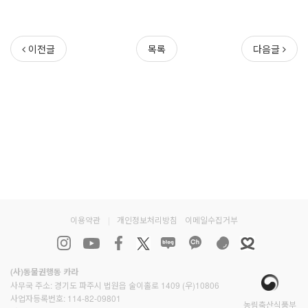
이전글
목록
다음글
이용약관
|
개인정보처리방침
이메일수집거부
(사)동물권행동 카라
사무국 주소: 경기도 파주시 법원읍 술이홀로 1409 (우)10806
사업자등록번호: 114-82-09801
농림축산식품부