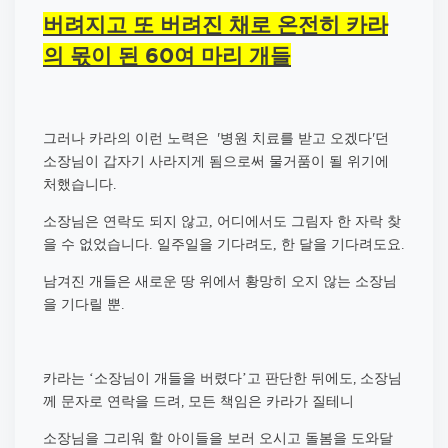
버려지고 또 버려진 채로 온전히 카라
의 몫이 된 60여 마리 개들
그러나 카라의 이런 노력은 '병원 치료를 받고 오겠다'던
소장님이 갑자기 사라지게 됨으로써 물거품이 될 위기에
처했습니다.
소장님은 연락도 되지 않고
어디에서도 그림자 한 자락 찾
,
을 수 없었습니다
일주일을 기다려도
한 달을 기다려도요
.
,
.
남겨진 개들은 새로운 땅 위에서 황망히 오지 않는 소장님
을 기다릴 뿐
.
카라는
소장님이 개들을 버렸다
고 판단한 뒤에도, 소장님
‘
’
께 문자로 연락을 드려, 모든 책임은 카라가 질테니
소장님을 그리워 할 아이들을 보러 오시고 돌봄을 도와달