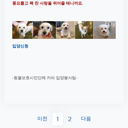
풍요롭고 꽉 찬 사랑을 쥐어줄 테니까요
.
입양신청
-동물보호시민단체 카라 입양봉사팀-
이전
다음
1
2