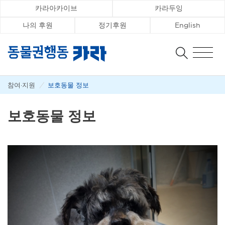
카라아카이브
카라두잉
나의 후원
정기후원
English
참여·지원
/
보호동물 정보
보호동물 정보