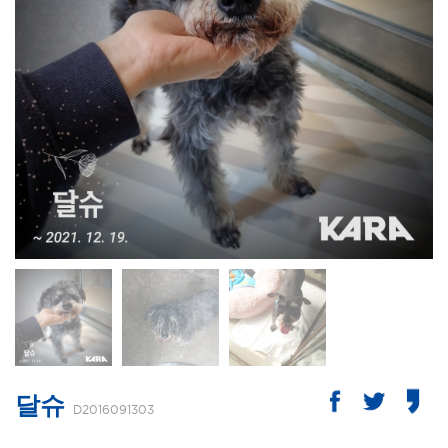
달슈
D2016091303