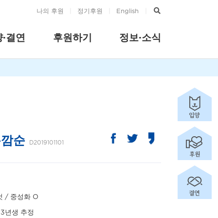
나의 후원
|
정기후원
|
English
|
양·결연
후원하기
정보·소식
봉깜순
D2019101101
 / 중성화 O
13년생 추정