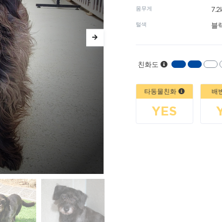
몸무게
7.2
털색
블
친화도
타동물친화
배
YES