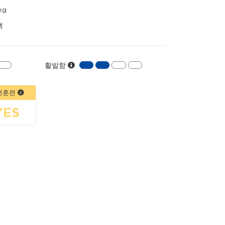
kg
랙
활발함
변훈련
YES