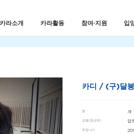
카라소개
카라활동
참여·지원
입
카디 / (구)달
종
개
성별(중성화)
암컷
추정나이
20