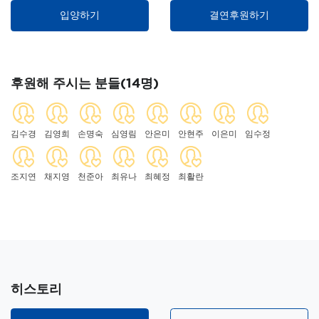
입양하기
결연후원하기
후원해 주시는 분들(14명)
김수경
김영희
손명숙
심영림
안은미
안현주
이은미
임수정
조지연
채지영
천준아
최유나
최혜정
최활란
히스토리