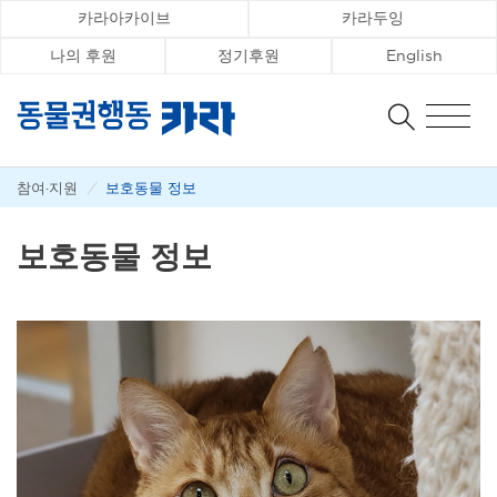
카라아카이브
카라두잉
나의 후원
정기후원
English
참여·지원
/
보호동물 정보
보호동물 정보