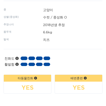
종
고양이
성별(중성화)
수컷 / 중성화 O
추정나이
2018년생 추정
몸무게
6.6kg
털색
치즈
친화도
활발함
타동물친화
배변훈련
YES
YES