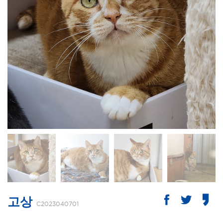
고상
C2023040701