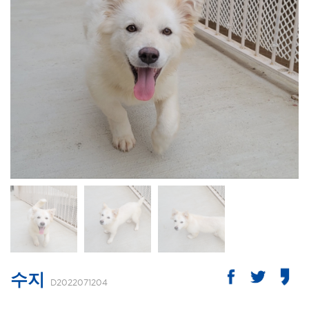
수지
D2022071204