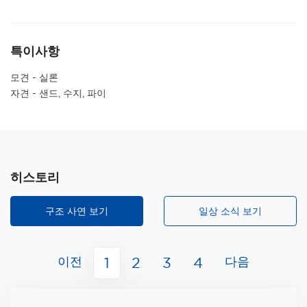
특이사항
모견 - 실론
자견 - 샌드, 수지, 파이
히스토리
구조 사연 보기
일상 소식 보기
이전
다음
1
2
3
4