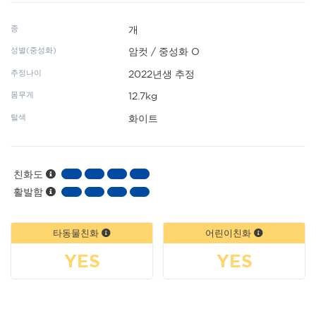
종
개
성별(중성화)
암컷 / 중성화 O
추정나이
2022년생 추정
몸무게
12.7kg
털색
화이트
친화도
활발함
타동물친화
어린이친화
YES
YES