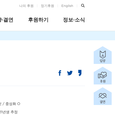
나의 후원
|
정기후원
|
English
|
양·결연
후원하기
정보·소식
 / 중성화 O
21년생 추정