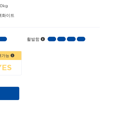
.0kg
랙화이트
활발함
책가능
YES