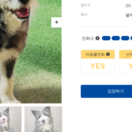
몸무게
20
털색
블
친화도
타동물친화
산
YES
입양하기