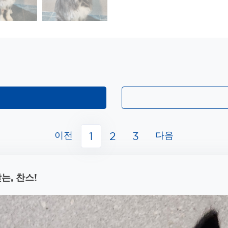
이전
다음
1
2
3
는, 찬스!