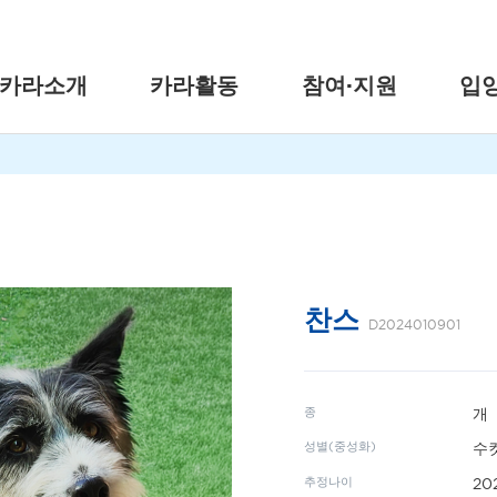
카라소개
카라활동
참여·지원
입
찬스
D2024010901
종
개
성별(중성화)
수컷
추정나이
20