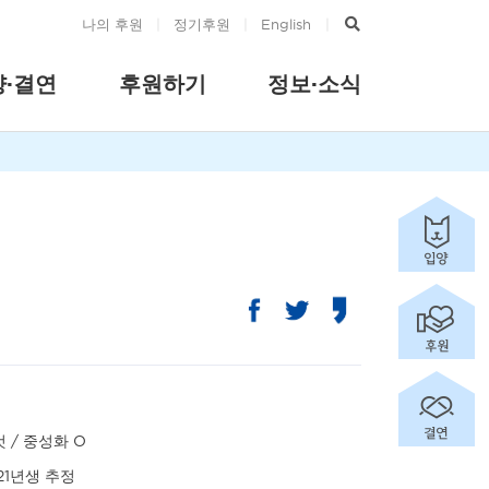
나의 후원
|
정기후원
|
English
|
양·결연
후원하기
정보·소식
 / 중성화 O
21년생 추정