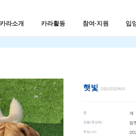
카라소개
카라활동
참여·지원
입
햇빛
D2023120601
종
개
성별(중성화)
암컷
추정나이
20