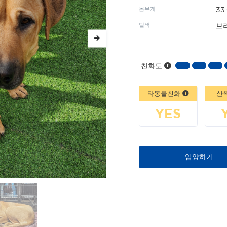
몸무게
33
털색
브
친화도
타동물친화
산
YES
입양하기