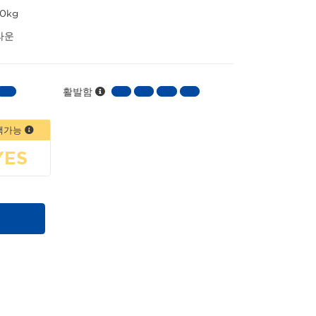
.0kg
라운
활발함
책가능
YES