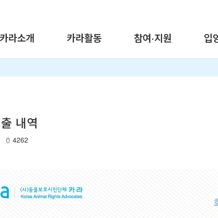
카라소개
카라활동
참여·지원
입
지출 내역
4262