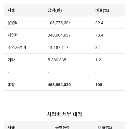
지출
금액(원)
비율(%)
운영비
103,775,391
22.4
사업비
340,604,657
73.4
수익사업비
14,187,117
3.1
기타
5,386,865
1.2
-
-
-
총합
463,954,030
100
사업비 세부 내역
지출
금액(원)
비율(%)