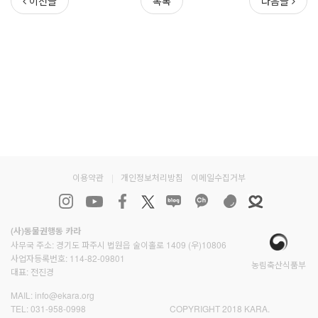
이전글
목록
다음글
이용약관
|
개인정보처리방침
이메일수집거부
(사)동물권행동 카라
사무국 주소: 경기도 파주시 법원읍 술이홀로 1409 (우)10806
사업자등록번호: 114-82-09801
농림축산식품부
대표: 전진경
MAIL:
info@ekara.org
TEL:
031-958-0998
COPYRIGHT 2018 KARA.