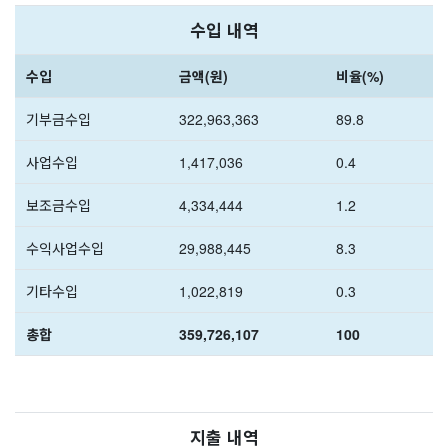
수입 내역
수입
금액(원)
비율(%)
기부금수입
322,963,363
89.8
사업수입
1,417,036
0.4
보조금수입
4,334,444
1.2
수익사업수입
29,988,445
8.3
기타수입
1,022,819
0.3
총합
359,726,107
100
지출 내역