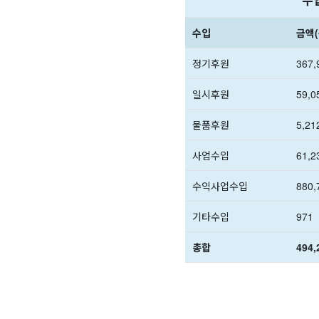
수입
금액(
정기후원
367,
일시후원
59,0
물품후원
5,21
사업수입
61,2
수익사업수입
880,
기타수입
971
총합
494,