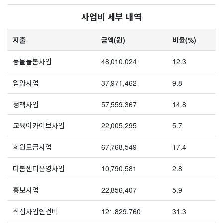
사업비 세부 내역
지출
금액(원)
비율(%)
동물돌봄사업
48,010,024
12.3
입양사업
37,971,462
9.8
정책사업
57,559,367
14.8
교육아카이브사업
22,005,295
5.7
회원모금사업
67,768,549
17.4
더봄센터운영사업
10,790,581
2.8
홍보사업
22,856,407
5.9
직접사업인건비
121,829,760
31.3