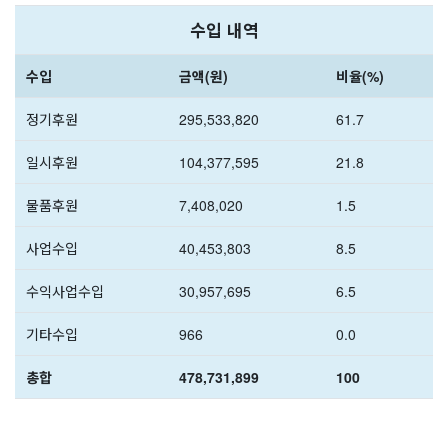
수입 내역
수입
금액(원)
비율(%)
정기후원
295,533,820
61.7
일시후원
104,377,595
21.8
물품후원
7,408,020
1.5
사업수입
40,453,803
8.5
수익사업수입
30,957,695
6.5
기타수입
966
0.0
총합
478,731,899
100