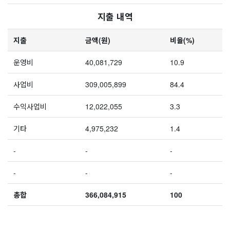
지출 내역
지출
금액(원)
비율(%)
운영비
40,081,729
10.9
사업비
309,005,899
84.4
수익사업비
12,022,055
3.3
기타
4,975,232
1.4
-
-
-
-
-
-
총합
366,084,915
100