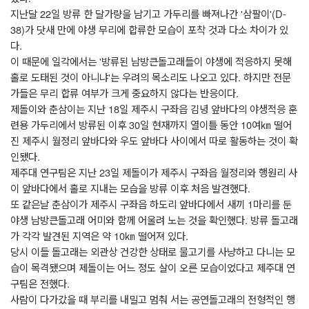
지난달 22일 방류 한 달가량을 남기고 가두리를 빠져나간 '삼팔이'(D-
38)가 닷새 만에 야생 무리에 합류한 모습이 포착 것과 다소 차이가 있
다.
이 때문에 일각에서는 '방류된 남방큰돌고래들이 야생에 적응하지 못해
홀로 도태된 것이 아니냐'는 우려의 목소리도 나오고 있다. 하지만 전문
가들은 무리 합류 여부가 크게 중요하지 않다는 반응이다.
제돌이와 춘삼이는 지난 18일 제주시 구좌읍 김녕 앞바다의 야생적응 훈
련용 가두리에서 방류된 이후 30일 현재까지 열이틀 동안 10여㎞ 떨어
진 제주시 월정리 앞바다와 우도 앞바다 사이에서 따로 활동하는 것이 확
인됐다.
제주대 연구팀은 지난 23일 제돌이가 제주시 구좌읍 월정리와 행원리 사
이 앞바다에서 홀로 지내는 모습을 방류 이후 처음 발견했다.
또 같은날 춘삼이가 제주시 구좌읍 하도리 앞바다에서 새끼 1마리를 둔
야생 남방큰돌고래 어미와 함께 어울려 노는 것을 확인했다. 방류 돌고래
가 각각 발견된 지역은 약 10㎞ 떨어져 있다.
당시 이들 돌고래는 외관상 건강한 상태로 물고기를 사냥하고 다니는 모
습이 목격됐으며 제돌이는 어느 정도 살이 오른 모습이었다고 제주대 연
구팀은 전했다.
사람이 다가갔을 때 부리를 내밀고 멈춰 서는 공연돌고래의 전형적인 행