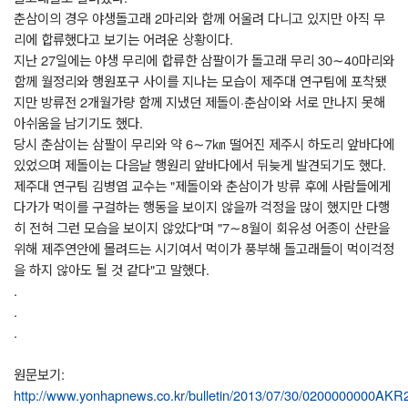
춘삼이의 경우 야생돌고래 2마리와 함께 어울려 다니고 있지만 아직 무
리에 합류했다고 보기는 어려운 상황이다.
지난 27일에는 야생 무리에 합류한 삼팔이가 돌고래 무리 30∼40마리와
함께 월정리와 행원포구 사이를 지나는 모습이 제주대 연구팀에 포착됐
지만 방류전 2개월가량 함께 지냈던 제돌이·춘삼이와 서로 만나지 못해
아쉬움을 남기기도 했다.
당시 춘삼이는 삼팔이 무리와 약 6∼7㎞ 떨어진 제주시 하도리 앞바다에
있었으며 제돌이는 다음날 행원리 앞바다에서 뒤늦게 발견되기도 했다.
제주대 연구팀 김병엽 교수는 "제돌이와 춘삼이가 방류 후에 사람들에게
다가가 먹이를 구걸하는 행동을 보이지 않을까 걱정을 많이 했지만 다행
히 전혀 그런 모습을 보이지 않았다"며 "7∼8월이 회유성 어종이 산란을
위해 제주연안에 몰려드는 시기여서 먹이가 풍부해 돌고래들이 먹이걱정
을 하지 않아도 될 것 같다"고 말했다.
.
.
.
원문보기:
http://www.yonhapnews.co.kr/bulletin/2013/07/30/0200000000A