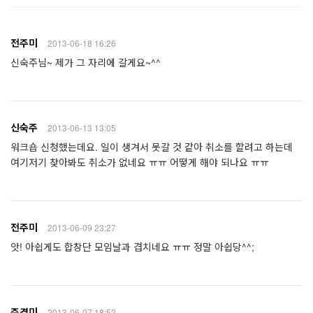
전주미
2013-06-18 16:26
신숙주님~ 제가 그 자리에 갈게요~^^
신숙주
2013-06-13 13:05
워크숍 신청했는데요. 일이 생겨서 못갈 것 같아 취소를 할려고 하는데
여기저기 찾아봐도 취소가 없네요 ㅠㅠ 어떻게 해야 되나요 ㅠㅠ
전주미
2013-06-09 23:27
앗! 아쉽게도 합창단 모임날과 겹치네요 ㅠㅠ 정말 아쉽당^^;
주경미
2013-06-07 18:52